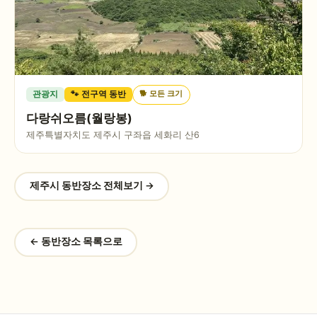
🐕
모든 크기
관광지
🐾 전구역 동반
다랑쉬오름(월랑봉)
제주특별자치도 제주시 구좌읍 세화리 산6
제주시
동반장소 전체보기 →
← 동반장소 목록으로