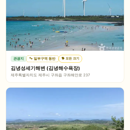
🐕
모든 크기
관광지
🐾 일부구역 동반
김녕성세기해변 (김녕해수욕장)
제주특별자치도 제주시 구좌읍 구좌해안로 237