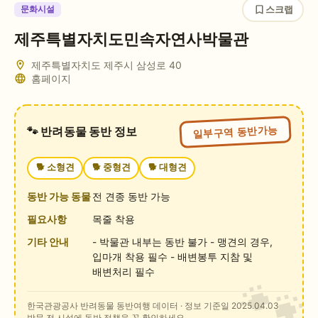
스크랩
문화시설
제주특별자치도민속자연사박물관
제주특별자치도 제주시 삼성로 40
홈페이지
일부구역 동반가능
🐾 반려동물 동반 정보
🐕
소형견
🐕
중형견
🐕
대형견
동반 가능 동물
전 견종 동반 가능
필요사항
목줄 착용
기타 안내
- 박물관 내부는 동반 불가 - 맹견의 경우,
입마개 착용 필수 - 배변봉투 지참 및
배변처리 필수
한국관광공사 반려동물 동반여행 데이터
· 정보 기준일 2025.04.03
방문 전 시설에 동반 정책을 꼭 확인하세요