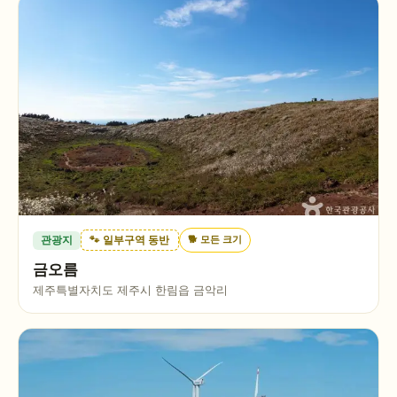
🐕
모든 크기
관광지
🐾 일부구역 동반
금오름
제주특별자치도 제주시 한림읍 금악리