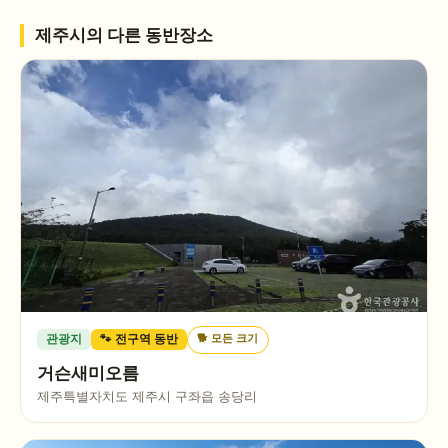
제주시
의 다른 동반장소
🐕
모든 크기
관광지
🐾 전구역 동반
거슨새미오름
제주특별자치도 제주시 구좌읍 송당리