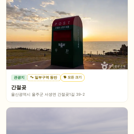
🐕
모든 크기
관광지
🐾 일부구역 동반
간절곶
울산광역시 울주군 서생면 간절곶1길 39-2