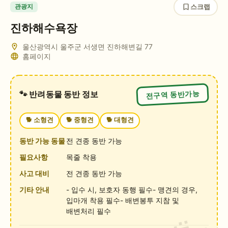
스크랩
관광지
진하해수욕장
울산광역시 울주군 서생면 진하해변길 77
홈페이지
전구역 동반가능
🐾 반려동물 동반 정보
🐕
소형견
🐕
중형견
🐕
대형견
동반 가능 동물
전 견종 동반 가능
필요사항
목줄 착용
사고 대비
전 견종 동반 가능
기타 안내
- 입수 시, 보호자 동행 필수- 맹견의 경우,
입마개 착용 필수- 배변봉투 지참 및
배변처리 필수