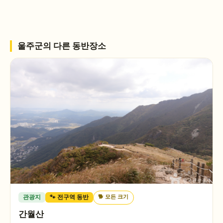
울주군
의 다른 동반장소
🐕
모든 크기
관광지
🐾 전구역 동반
간월산