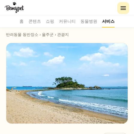
홈
콘텐츠
쇼핑
커뮤니티
동물병원
서비스
반려동물 동반장소
›
울주군
›
관광지