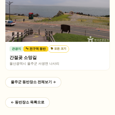
🐕
모든 크기
관광지
🐾 전구역 동반
간절곶 소망길
울산광역시 울주군 서생면 나사리
울주군
동반장소 전체보기 →
← 동반장소 목록으로