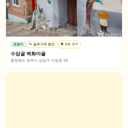
🐕
모든 크기
관광지
🐾 일부구역 동반
수암골 벽화마을
충청북도 청주시 상당구 수암로 58