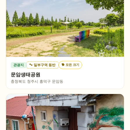
🐕
모든 크기
관광지
🐾 일부구역 동반
문암생태공원
충청북도 청주시 흥덕구 문암동