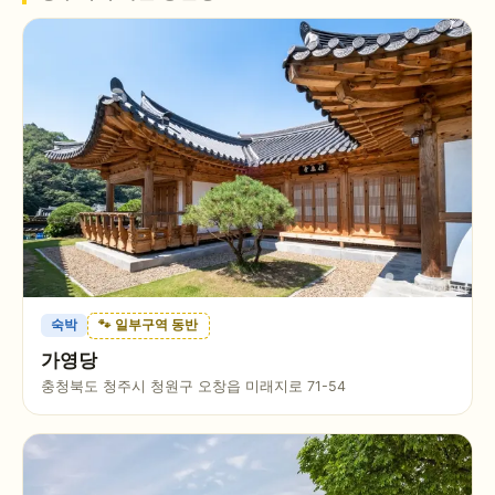
숙박
🐾 일부구역 동반
가영당
충청북도 청주시 청원구 오창읍 미래지로 71-54