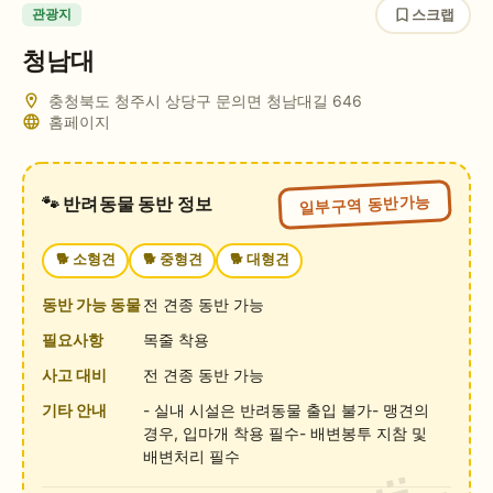
스크랩
관광지
청남대
충청북도 청주시 상당구 문의면 청남대길 646
홈페이지
일부구역 동반가능
🐾 반려동물 동반 정보
🐕
소형견
🐕
중형견
🐕
대형견
동반 가능 동물
전 견종 동반 가능
필요사항
목줄 착용
사고 대비
전 견종 동반 가능
기타 안내
- 실내 시설은 반려동물 출입 불가- 맹견의
경우, 입마개 착용 필수- 배변봉투 지참 및
배변처리 필수