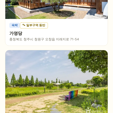
숙박
🐾 일부구역 동반
가영당
충청북도 청주시 청원구 오창읍 미래지로 71-54