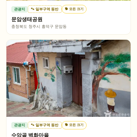
🐕
모든 크기
관광지
🐾 일부구역 동반
문암생태공원
충청북도 청주시 흥덕구 문암동
🐕
모든 크기
관광지
🐾 일부구역 동반
수암골 벽화마을