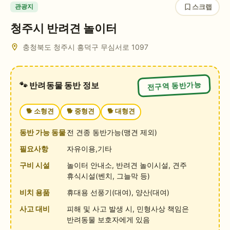
스크랩
관광지
청주시 반려견 놀이터
충청북도 청주시 흥덕구 무심서로 1097
전구역 동반가능
🐾 반려동물 동반 정보
🐕
소형견
🐕
중형견
🐕
대형견
동반 가능 동물
전 견종 동반가능(맹견 제외)
필요사항
자유이용,기타
구비 시설
놀이터 안내소, 반려견 놀이시설, 견주
휴식시설(벤치, 그늘막 등)
비치 용품
휴대용 선풍기(대여), 양산(대여)
사고 대비
피해 및 사고 발생 시, 민형사상 책임은
반려동물 보호자에게 있음