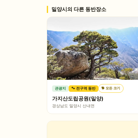
밀양시
의 다른 동반장소
🐕
모든 크기
관광지
🐾 전구역 동반
가지산도립공원(밀양)
경상남도 밀양시 산내면