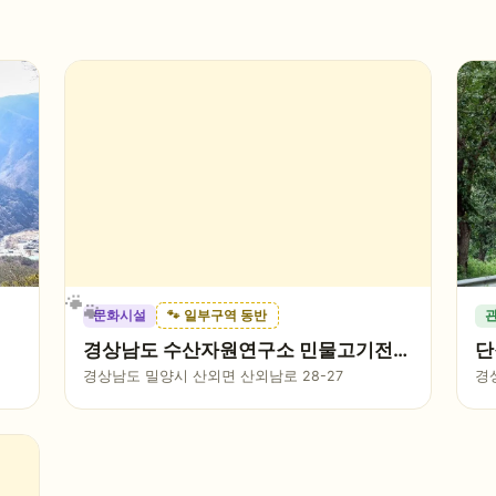
문화시설
🐾 일부구역 동반
경상남도 수산자원연구소 민물고기전시
단
관
경상남도 밀양시 산외면 산외남로 28-27
경