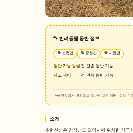
🐾 반려동물 동반 정보
🐕
소형견
🐕
중형견
🐕
대형견
동반 가능 동물
전 견종 동반 가능
사고 대비
전 견종 동반 가능
한국관광공사 반려동물 동반여행 데이터
· 정보 기준
소개
추화산성은 경상남도 밀양시에 위치한 삼국시대