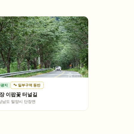
관광지
🐾 일부구역 동반
장 이팝꽃 터널길
상남도 밀양시 단장면