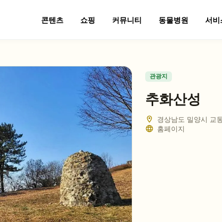
콘텐츠
쇼핑
커뮤니티
동물병원
서비
관광지
추화산성
경상남도 밀양시 교
홈페이지