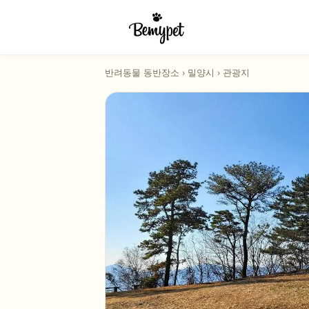
반려동물 동반장소
›
밀양시
›
관광지