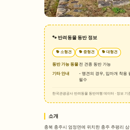
🐾 반려동물 동반 정보
🐕
소형견
🐕
중형견
🐕
대형견
동반 가능 동물
전 견종 동반 가능
기타 안내
- 맹견의 경우, 입마개 착용
필수
한국관광공사 반려동물 동반여행 데이터
· 정보 기준
소개
충북 충주시 엄정면에 위치한 충주 추평리 삼