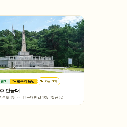
🐕
모든 크기
관광지
🐾 전구역 동반
주 탄금대
청북도 충주시 탄금대안길 105 (칠금동)