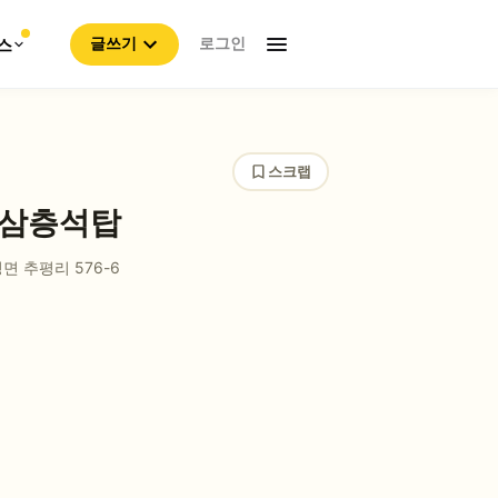
로그인
스
글쓰기
스크랩
 삼층석탑
정면 추평리
576-6