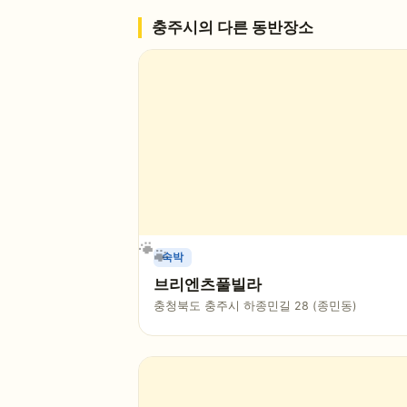
충주시
의 다른 동반장소
숙박
브리엔츠풀빌라
충청북도 충주시 하종민길 28 (종민동)