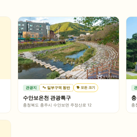
🐕
모든 크기
관광지
🐾 일부구역 동반
수안보온천 관광특구
충
충청북도 충주시 수안보면 주정산로 12
충