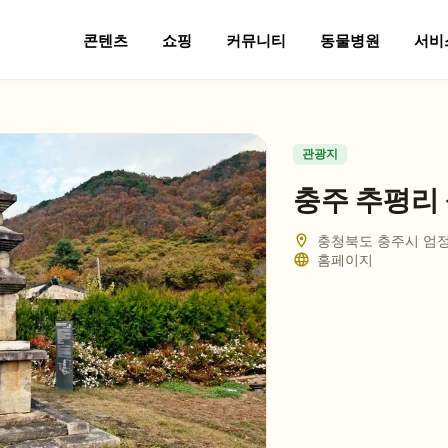
콘텐츠
쇼핑
커뮤니티
동물병원
서비
관광지
충주 추평리
충청북도 충주시 엄
홈페이지