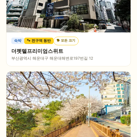
🐕
모든 크기
숙박
🐾 전구역 동반
더펫텔프리미엄스위트
부산광역시 해운대구 해운대해변로197번길 12