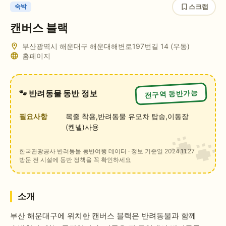
스크랩
숙박
캔버스 블랙
부산광역시 해운대구 해운대해변로197번길 14
(우동)
홈페이지
전구역 동반가능
🐾 반려동물 동반 정보
필요사항
목줄 착용,반려동물 유모차 탑승,이동장
(켄넬)사용
한국관광공사 반려동물 동반여행 데이터
· 정보 기준일 2024.11.27
방문 전 시설에 동반 정책을 꼭 확인하세요
소개
부산 해운대구에 위치한 캔버스 블랙은 반려동물과 함께