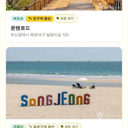
🐕
모든 크기
레포츠
🐾 전구역 동반
문탠로드
부산광역시 해운대구 달맞이길 120
🐕
모든 크기
관광지
🐾 일부구역 동반