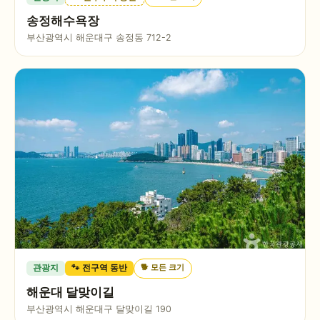
송정해수욕장
부산광역시 해운대구 송정동 712-2
🐕
모든 크기
관광지
🐾 전구역 동반
해운대 달맞이길
부산광역시 해운대구 달맞이길 190