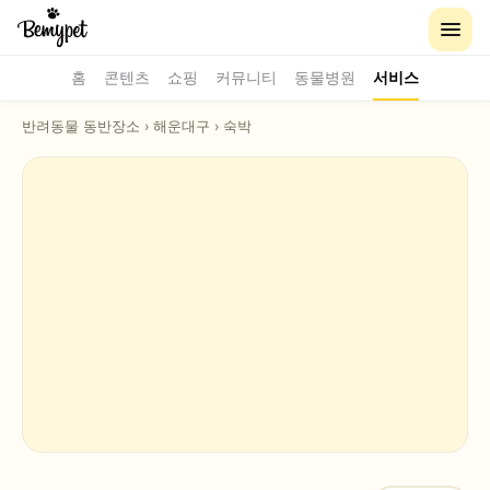
홈
콘텐츠
쇼핑
커뮤니티
동물병원
서비스
반려동물 동반장소
›
해운대구
›
숙박