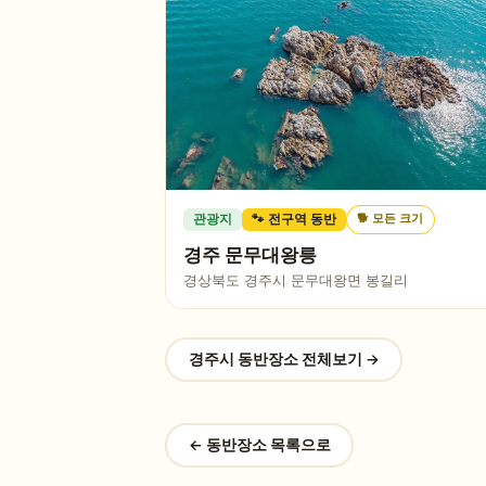
🐕
모든 크기
관광지
🐾 전구역 동반
경주 문무대왕릉
경상북도 경주시 문무대왕면 봉길리
경주시
동반장소 전체보기 →
← 동반장소 목록으로