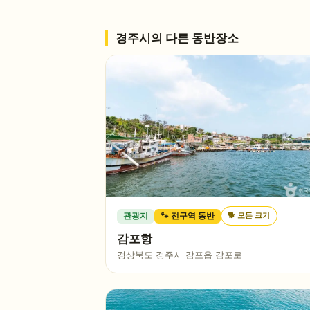
경주시
의 다른 동반장소
🐕
모든 크기
관광지
🐾 전구역 동반
감포항
경상북도 경주시 감포읍 감포로