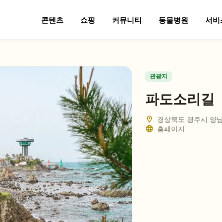
콘텐츠
쇼핑
커뮤니티
동물병원
서비
관광지
파도소리길
경상북도 경주시 양
홈페이지