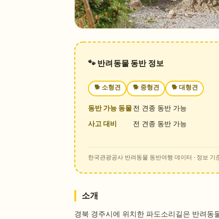
🐾 반려동물 동반 정보
🐕
소형견
🐕
중형견
🐕
대형견
동반 가능 동물
전 견종 동반 가능
사고 대비
전 견종 동반 가능
한국관광공사 반려동물 동반여행 데이터
· 정보 기준
소개
경북 경주시에 위치한 파도소리길은 반려동물과