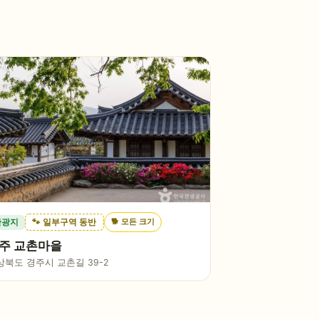
🐕
모든 크기
관광지
🐾 일부구역 동반
주 교촌마을
상북도 경주시 교촌길 39-2