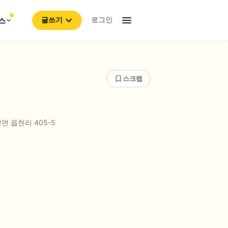
로그인
스
글쓰기
스크랩
남면 읍천리
405-5