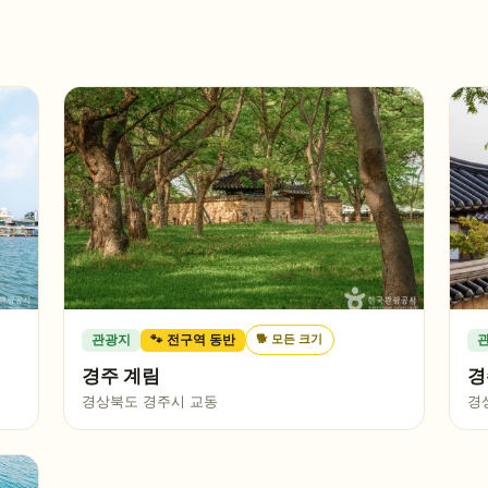
🐕
모든 크기
관광지
🐾 전구역 동반
경주 계림
경
경상북도 경주시 교동
경