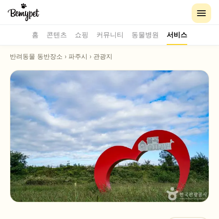
홈
콘텐츠
쇼핑
커뮤니티
동물병원
서비스
반려동물 동반장소
›
파주시
›
관광지