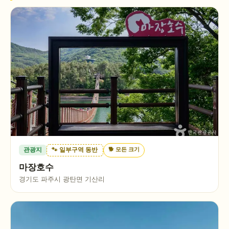
🐕
모든 크기
관광지
🐾 일부구역 동반
마장호수
경기도 파주시 광탄면 기산리