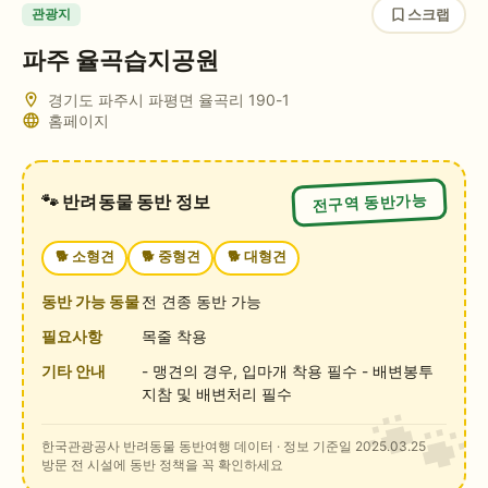
스크랩
관광지
파주 율곡습지공원
경기도 파주시 파평면 율곡리
190-1
홈페이지
전구역 동반가능
🐾 반려동물 동반 정보
🐕
소형견
🐕
중형견
🐕
대형견
동반 가능 동물
전 견종 동반 가능
필요사항
목줄 착용
기타 안내
- 맹견의 경우, 입마개 착용 필수 - 배변봉투
지참 및 배변처리 필수
한국관광공사 반려동물 동반여행 데이터
· 정보 기준일 2025.03.25
방문 전 시설에 동반 정책을 꼭 확인하세요