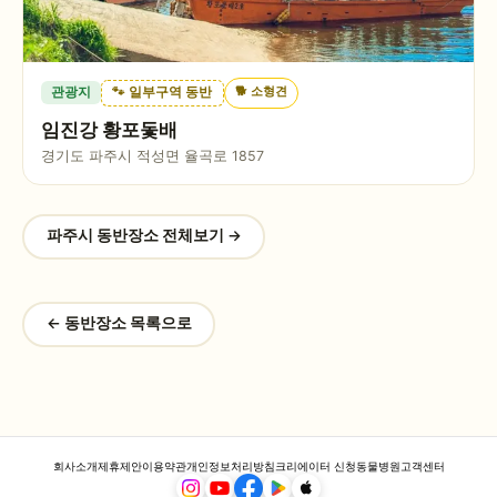
🐕
소형견
관광지
🐾 일부구역 동반
임진강 황포돛배
경기도 파주시 적성면 율곡로 1857
파주시
동반장소 전체보기 →
← 동반장소 목록으로
회사소개
제휴제안
이용약관
개인정보처리방침
크리에이터 신청
동물병원
고객센터