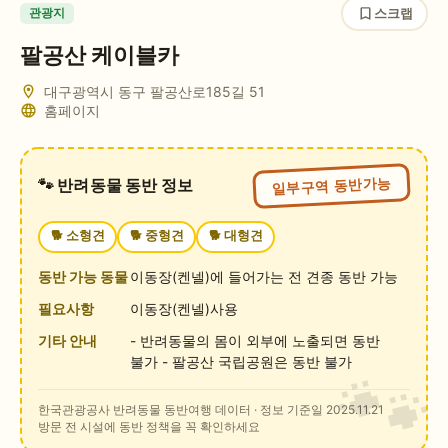
스크랩
관광지
팔공산 케이블카
대구광역시 동구 팔공산로185길 51
홈페이지
일부구역 동반가능
🐾 반려동물 동반 정보
🐕
소형견
🐕
중형견
🐕
대형견
동반 가능 동물
이동장(켄넬)에 들어가는 전 견종 동반 가능
필요사항
이동장(켄넬)사용
기타 안내
- 반려동물의 몸이 외부에 노출되면 동반
불가 - 팔공산 국립공원은 동반 불가
한국관광공사 반려동물 동반여행 데이터
· 정보 기준일 2025.11.21
방문 전 시설에 동반 정책을 꼭 확인하세요