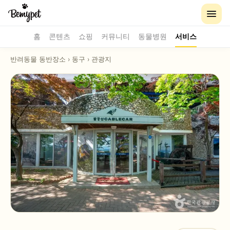
홈
콘텐츠
쇼핑
커뮤니티
동물병원
서비스
반려동물 동반장소
›
동구
›
관광지