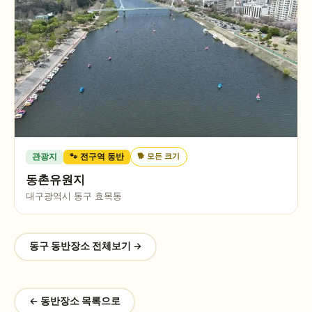
🐕
모든 크기
관광지
🐾 전구역 동반
동촌유원지
대구광역시 동구 효목동
동구
동반장소 전체보기 →
← 동반장소 목록으로