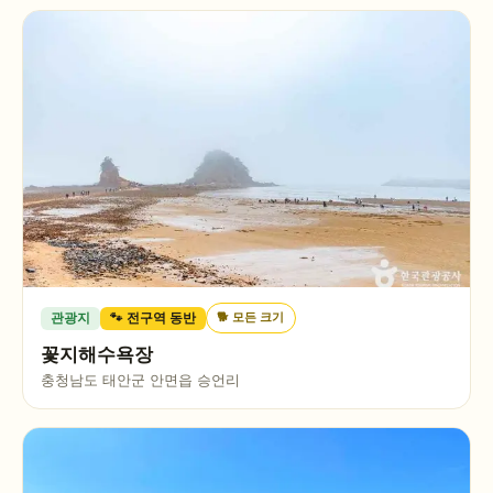
🐕
모든 크기
관광지
🐾 전구역 동반
꽃지해수욕장
충청남도 태안군 안면읍 승언리