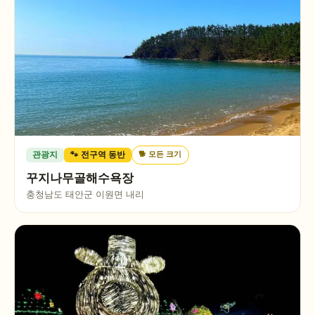
🐕
모든 크기
관광지
🐾 전구역 동반
꾸지나무골해수욕장
충청남도 태안군 이원면 내리