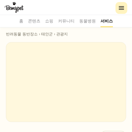
홈
콘텐츠
쇼핑
커뮤니티
동물병원
서비스
반려동물 동반장소
›
태안군
›
관광지