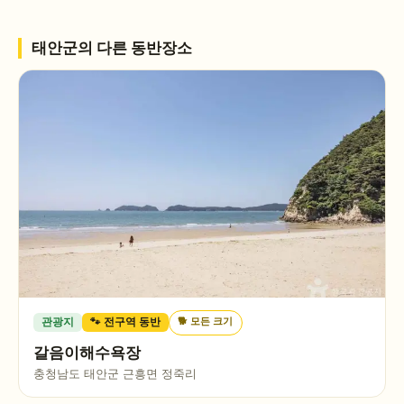
태안군
의 다른 동반장소
🐕
모든 크기
관광지
🐾 전구역 동반
갈음이해수욕장
충청남도 태안군 근흥면 정죽리