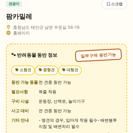
스크랩
관광지
팜카밀레
충청남도 태안군 남면 우운길 56-19
홈페이지
일부구역 동반가능
🐾 반려동물 동반 정보
🐕
소형견
🐕
중형견
🐕
대형견
동반 가능 동물
전 견종 동반 가능
필요사항
목줄 착용
구비 시설
운동장, 산책로, 놀이기구
사고 대비
전 견종 동반 가능
기타 안내
- 맹견의 경우, 입마개 착용 필수- 배변봉투
지참 및 배변처리 필수