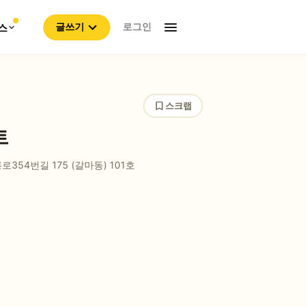
로그인
스
글쓰기
스크랩
트
354번길 175 (갈마동)
101호