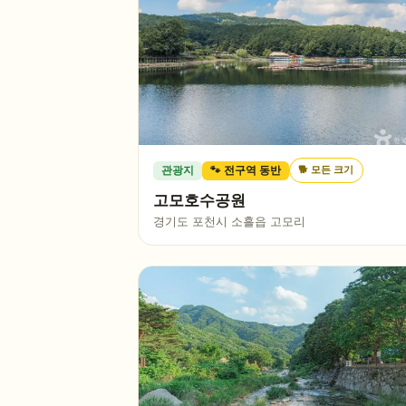
🐕
모든 크기
관광지
🐾 전구역 동반
고모호수공원
경기도 포천시 소흘읍 고모리