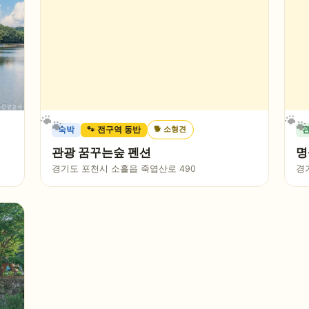
🐕
소형견
숙박
🐾 전구역 동반
관광 꿈꾸는숲 펜션
명
경기도 포천시 소흘읍 죽엽산로 490
경