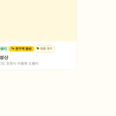
🐕
모든 크기
관광지
🐾 전구역 동반
성산
기도 포천시 이동면 도평리