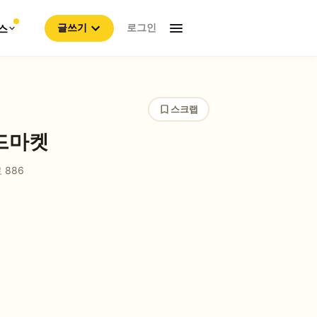
로그인
스
글쓰기
스크랩
드마켓
 886