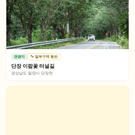
관광지
🐾 일부구역 동반
단장 이팝꽃 터널길
경상남도 밀양시 단장면