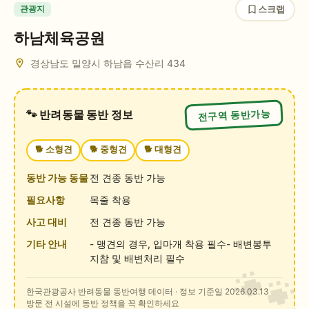
스크랩
관광지
하남체육공원
경상남도 밀양시 하남읍 수산리
434
전구역 동반가능
🐾 반려동물 동반 정보
🐕
소형견
🐕
중형견
🐕
대형견
동반 가능 동물
전 견종 동반 가능
필요사항
목줄 착용
사고 대비
전 견종 동반 가능
기타 안내
- 맹견의 경우, 입마개 착용 필수- 배변봉투
지참 및 배변처리 필수
한국관광공사 반려동물 동반여행 데이터
· 정보 기준일 2026.03.13
방문 전 시설에 동반 정책을 꼭 확인하세요