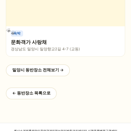
숙박
문화객가 사랑채
경상남도 밀양시 밀양향교2길 4-7 (교동)
밀양시
동반장소 전체보기 →
← 동반장소 목록으로
회사소개
제휴제안
이용약관
개인정보처리방침
크리에이터 신청
동물병원
고객센터