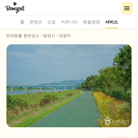
홈
콘텐츠
쇼핑
커뮤니티
동물병원
서비스
반려동물 동반장소
›
밀양시
›
관광지