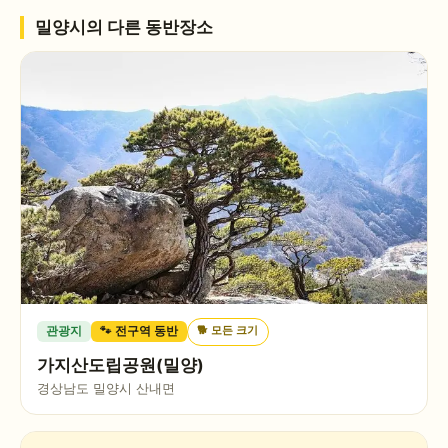
밀양시
의 다른 동반장소
🐕
모든 크기
관광지
🐾 전구역 동반
가지산도립공원(밀양)
경상남도 밀양시 산내면