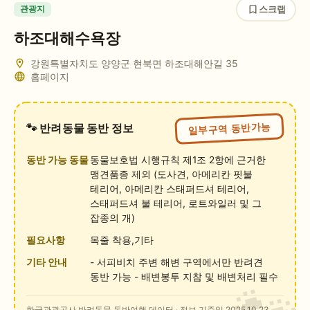
스크랩
관광지
하조대해수욕장
강원특별자치도 양양군 현북면 하조대해안길 35
홈페이지
일부구역 동반가능
🐾 반려동물 동반 정보
동반 가능 동물
동물보호법 시행규칙 제1조 2항에 근거한
맹견품종 제외 (도사견, 아메리칸 핏불
테리어, 아메리칸 스태퍼드셔 테리어,
스태퍼드셔 불 테리어, 로트와일러 및 그
잡종의 개)
필요사항
목줄 착용,기타
기타 안내
- 서피비치 주변 해변 구역에서만 반려견
동반 가능 - 배변봉투 지참 및 배변처리 필수
한국관광공사 반려동물 동반여행 데이터
· 정보 기준일 2025.10.23