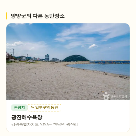
양양군
의 다른 동반장소
관광지
🐾 일부구역 동반
광진해수욕장
강원특별자치도 양양군 현남면 광진리