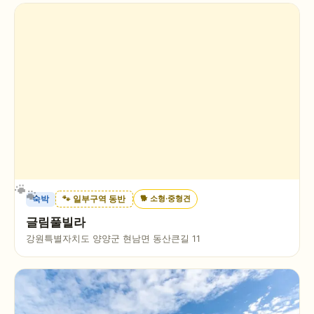
🐕
소형·중형견
숙박
🐾 일부구역 동반
글림풀빌라
강원특별자치도 양양군 현남면 동산큰길 11