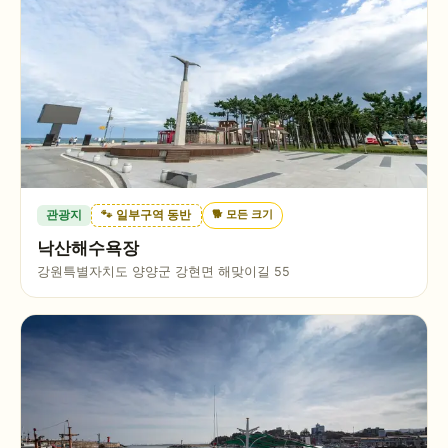
🐕
모든 크기
관광지
🐾 일부구역 동반
낙산해수욕장
강원특별자치도 양양군 강현면 해맞이길 55