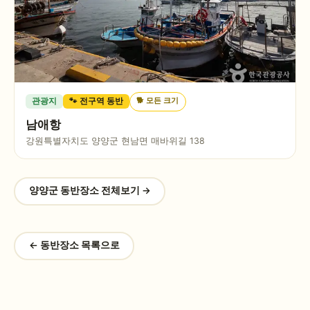
🐕
모든 크기
관광지
🐾 전구역 동반
남애항
강원특별자치도 양양군 현남면 매바위길 138
양양군
동반장소 전체보기 →
← 동반장소 목록으로