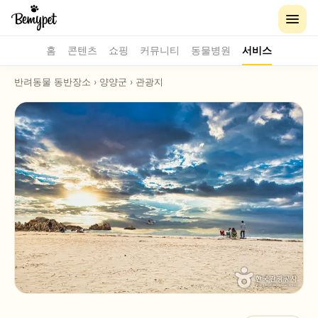
홈
콘텐츠
쇼핑
커뮤니티
동물병원
서비스
반려동물 동반장소
›
양양군
›
관광지