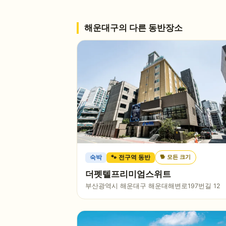
해운대구
의 다른 동반장소
🐕
모든 크기
숙박
🐾 전구역 동반
더펫텔프리미엄스위트
부산광역시 해운대구 해운대해변로197번길 12