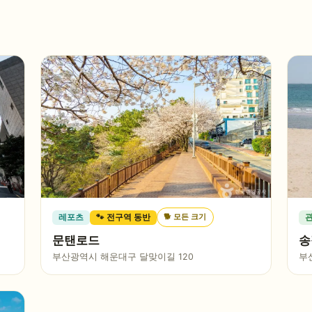
🐕
모든 크기
레포츠
🐾 전구역 동반
문탠로드
송
부산광역시 해운대구 달맞이길 120
부