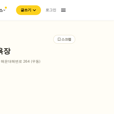
로그인
스
글쓰기
스크랩
욕장
해운대해변로 264
(우동)