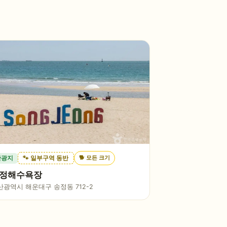
🐕
모든 크기
관광지
🐾 일부구역 동반
정해수욕장
산광역시 해운대구 송정동 712-2