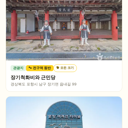
🐕
모든 크기
관광지
🐾 전구역 동반
장기척화비와 근민당
경상북도 포항시 남구 장기면 읍내길 99