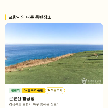
포항시
의 다른 동반장소
🐕
모든 크기
관광지
🐾 전구역 동반
곤륜산 활공장
경상북도 포항시 북구 흥해읍 칠포리