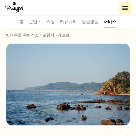
홈
콘텐츠
쇼핑
커뮤니티
동물병원
서비스
반려동물 동반장소
›
포항시
›
레포츠