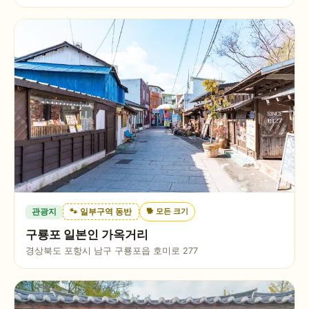
🐕
모든 크기
관광지
🐾 일부구역 동반
구룡포 일본인 가옥거리
경상북도 포항시 남구 구룡포읍 호미로 277