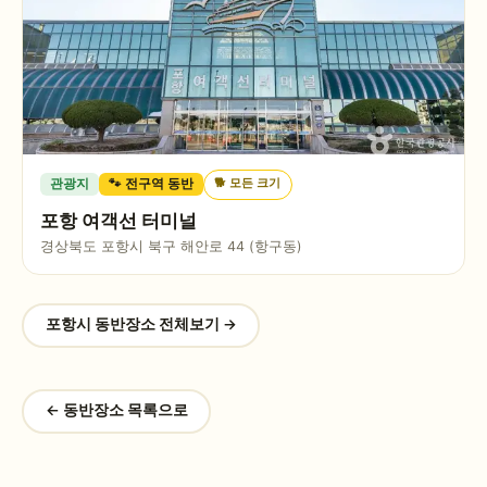
🐕
모든 크기
관광지
🐾 전구역 동반
포항 여객선 터미널
경상북도 포항시 북구 해안로 44 (항구동)
포항시
동반장소 전체보기 →
← 동반장소 목록으로