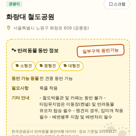
스크랩
관광지
화랑대 철도공원
서울특별시 노원구 화랑로 608 (공릉동)
일부구역 동반가능
🐾 반려동물 동반 정보
🐕
소형견
🐕
중형견
🐕
대형견
동반 가능 동물
전 견종 동반 가능
필요사항
목줄 착용
기타 안내
- 철도박물관 및 카페는 동반 불가 -
타임뮤지엄은 이동장(켄넬) 및 반려동물
유모차 탑승 필수 - 맹견의 경우, 입마개 착용
필수 - 배변봉투 지참 및 배변처리 필수
한국관광공사 반려동물 동반여행 데이터
· 정보 기준일 2025.11.27