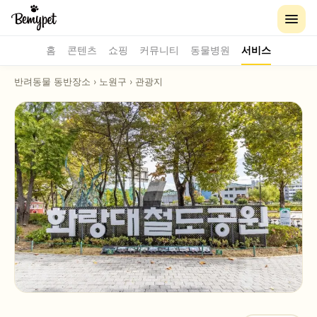
홈
콘텐츠
쇼핑
커뮤니티
동물병원
서비스
반려동물 동반장소
›
노원구
›
관광지