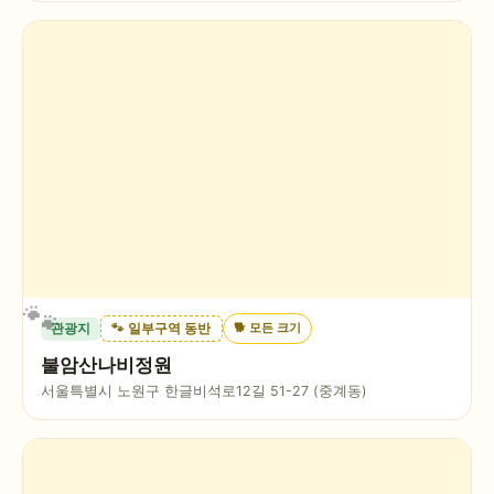
🐕
모든 크기
관광지
🐾 일부구역 동반
불암산나비정원
서울특별시 노원구 한글비석로12길 51-27 (중계동)