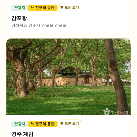
🐕
모든 크기
관광지
🐾 전구역 동반
감포항
경상북도 경주시 감포읍 감포로
🐕
모든 크기
관광지
🐾 전구역 동반
경주 계림