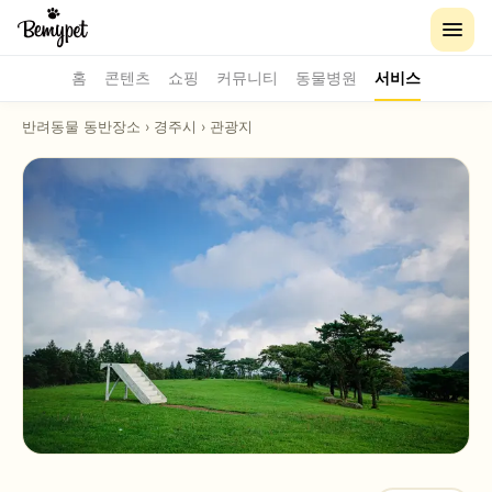
홈
콘텐츠
쇼핑
커뮤니티
동물병원
서비스
반려동물 동반장소
›
경주시
›
관광지