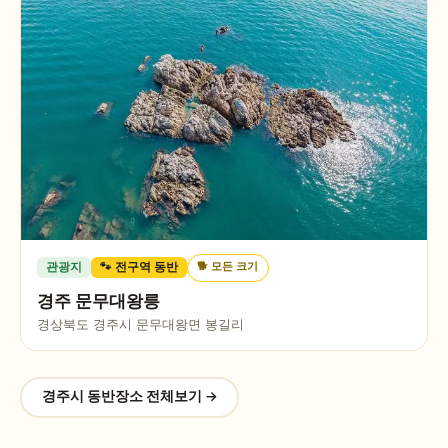
🐕
모든 크기
관광지
🐾 전구역 동반
경주 문무대왕릉
경상북도 경주시 문무대왕면 봉길리
경주시
동반장소 전체보기 →