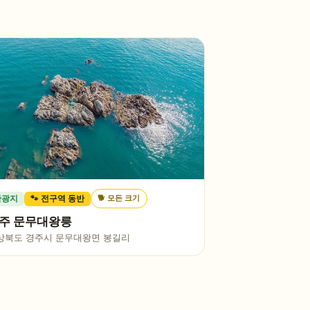
🐕
모든 크기
관광지
🐾 전구역 동반
주 문무대왕릉
상북도 경주시 문무대왕면 봉길리