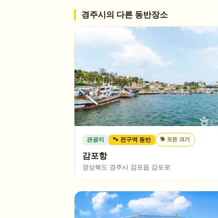
경주시
의 다른 동반장소
🐕
모든 크기
관광지
🐾 전구역 동반
감포항
경상북도 경주시 감포읍 감포로