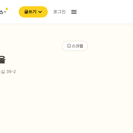
로그인
스
글쓰기
스크랩
을
 39-2