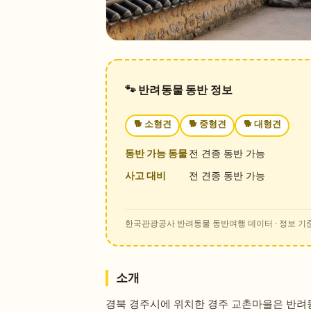
🐾 반려동물 동반 정보
🐕
소형견
🐕
중형견
🐕
대형견
동반 가능 동물
전 견종 동반 가능
사고 대비
전 견종 동반 가능
한국관광공사 반려동물 동반여행 데이터
· 정보 기준
소개
경북 경주시에 위치한 경주 교촌마을은 반려동