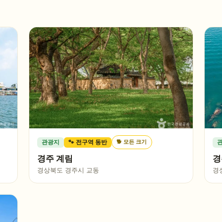
🐕
모든 크기
관광지
🐾 전구역 동반
경주 계림
경
경상북도 경주시 교동
경