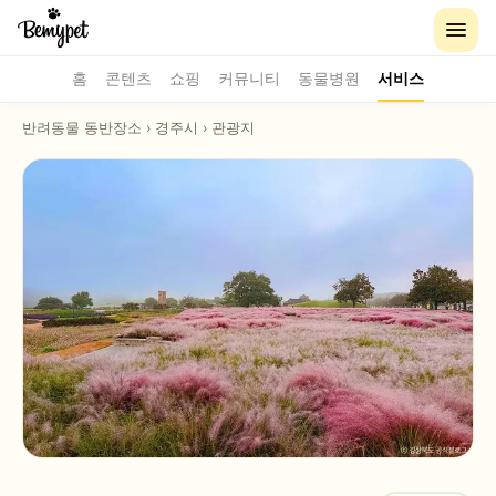
홈
콘텐츠
쇼핑
커뮤니티
동물병원
서비스
반려동물 동반장소
›
경주시
›
관광지