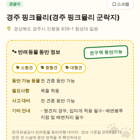
스크랩
관광지
경주 핑크뮬리(경주 핑크뮬리 군락지)
경상북도 경주시 인왕동
839-1 첨성대 일원
전구역 동반가능
🐾 반려동물 동반 정보
🐕
소형견
🐕
중형견
🐕
대형견
동반 가능 동물
전 견종 동반 가능
필요사항
목줄 착용
사고 대비
전 견종 동반 가능
기타 안내
- 맹견의 경우, 입마개 착용 필수- 배변봉투
지참 및 배변처리 필수
한국관광공사 반려동물 동반여행 데이터
· 정보 기준일 2026.03.19
방문 전 시설에 동반 정책을 꼭 확인하세요