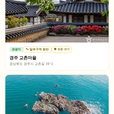
🐕
모든 크기
관광지
🐾 일부구역 동반
경주 교촌마을
경상북도 경주시 교촌길 39-2