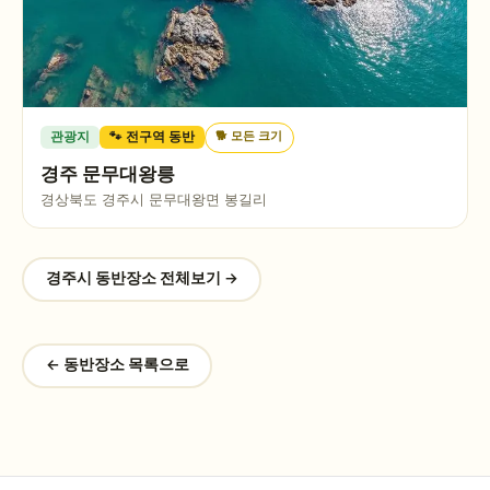
🐕
모든 크기
관광지
🐾 전구역 동반
경주 문무대왕릉
경상북도 경주시 문무대왕면 봉길리
경주시
동반장소 전체보기 →
← 동반장소 목록으로