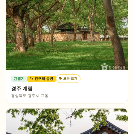
🐕
모든 크기
관광지
🐾 전구역 동반
경주 계림
경상북도 경주시 교동