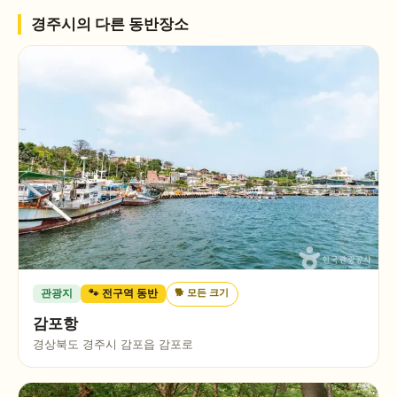
경주시
의 다른 동반장소
🐕
모든 크기
관광지
🐾 전구역 동반
감포항
경상북도 경주시 감포읍 감포로