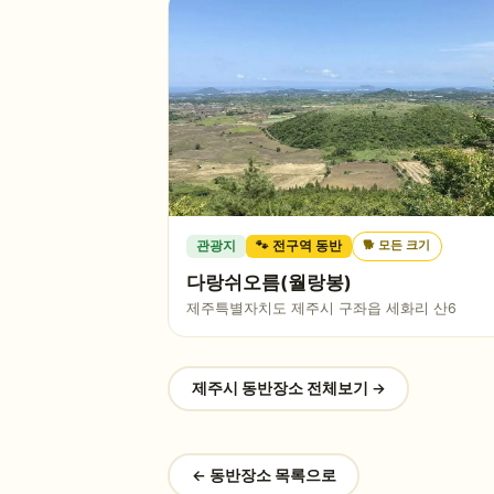
🐕
모든 크기
관광지
🐾 전구역 동반
다랑쉬오름(월랑봉)
제주특별자치도 제주시 구좌읍 세화리 산6
제주시
동반장소 전체보기 →
← 동반장소 목록으로