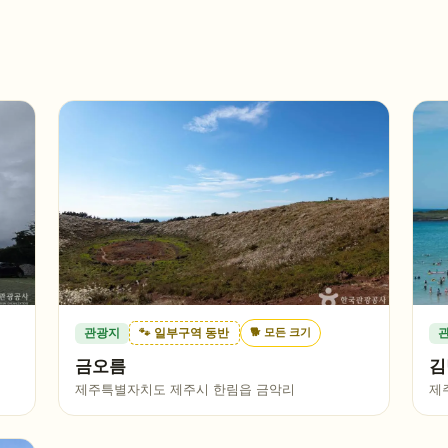
🐕
모든 크기
관광지
🐾 일부구역 동반
금오름
김
제주특별자치도 제주시 한림읍 금악리
제