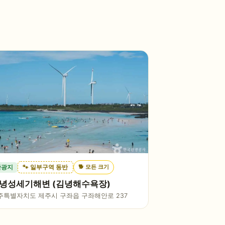
🐕
모든 크기
관광지
🐾 일부구역 동반
녕성세기해변 (김녕해수욕장)
주특별자치도 제주시 구좌읍 구좌해안로 237