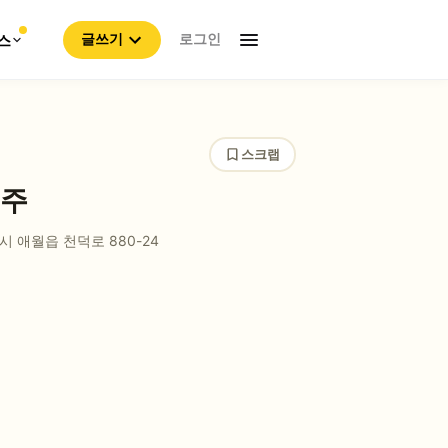
로그인
스
글쓰기
스크랩
제주
 애월읍 천덕로 880-24