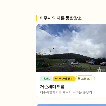
제주시
의 다른 동반장소
🐕
모든 크기
관광지
🐾 전구역 동반
거슨새미오름
제주특별자치도 제주시 구좌읍 송당리