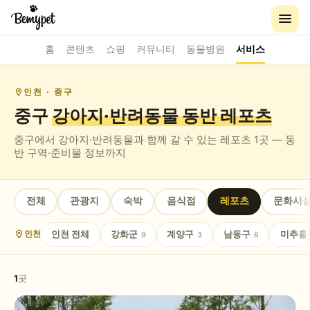
홈
콘텐츠
쇼핑
커뮤니티
동물병원
서비스
인천
· 중구
중구
강아지·반려동물 동반
레포츠
중구
에서 강아지·반려동물과 함께 갈 수 있는
레포츠
1
곳 — 동
반 구역·준비물 정보까지
전체
관광지
숙박
음식점
레포츠
문화시
인천
전체
강화군
계양구
남동구
미추홀
인천
9
3
6
1
곳