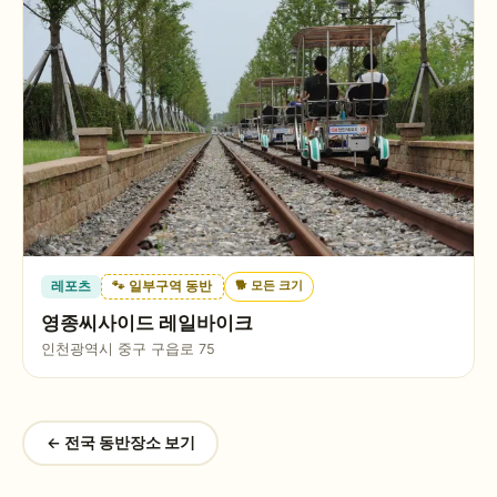
🐕
모든 크기
레포츠
🐾 일부구역 동반
영종씨사이드 레일바이크
인천광역시 중구 구읍로 75
← 전국 동반장소 보기