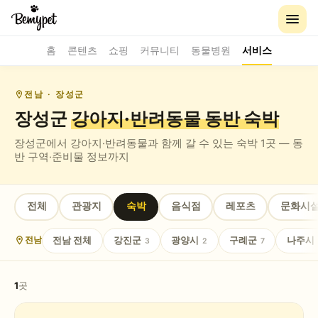
홈
콘텐츠
쇼핑
커뮤니티
동물병원
서비스
전남
· 장성군
장성군
강아지·반려동물 동반
숙박
장성군
에서 강아지·반려동물과 함께 갈 수 있는
숙박
1
곳 — 동
반 구역·준비물 정보까지
전체
관광지
숙박
음식점
레포츠
문화시
전남
전체
강진군
광양시
구례군
나주시
전남
3
2
7
1
곳