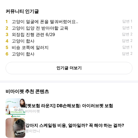
커뮤니티 인기글
1
고양이 얼굴에 폰을 떨궈버렸어요..
답변 1
2
고양이 입양 전 받아야할 교육
답변 1
3
외장칩 진행 관련 6/29
답변 2
4
고양이 합사
답변 2
5
비숑 코쪽에 알러지
답변 1
6
고양이 합사
답변 2
인기글 더보기
비마이펫 추천 콘텐츠
[펫보험 라운지] DB손해보험: 아이러브펫 보험
비마이펫
강아지 스케일링 비용, 얼마일까? 꼭 해야 하는 걸까?
몽이언니