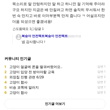
목소리로 말 안텅하지만 말 하고 하니깐 절 기억해 주더라
구요 하지만 지금은 배 만질려고 하면 솔직히 무서워서 한
번 슥 만지고 바로 이마부분쩍 만져 줍니다 ㅋ 어설프지만
더움 되셨으면 좋겠네용!
도움돼요
1
답글
1
복슝아 언컨텍트복슝아 언컨텍트
2020.11.12
넵 감사합니다 !
커뮤니티 인기글
1
고양이 얼굴에 폰을 떨궈버렸어요..
답변 1
2
고양이 입양 전 받아야할 교육
답변 1
3
외장칩 진행 관련 6/29
답변 2
4
고양이 합사
답변 2
5
비숑 코쪽에 알러지
답변 1
6
고양이 합사
답변 2
인기글 더보기