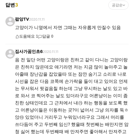
답변
3
공감순
팝앙TV
2020.11.11
고양이가 니옆에서 자면 그때는 자유롭게 만질수 있음
도움돼요
1
답글
0
집사가꿈인초6
2020.11.11
음 전 일단 어떤 고양이랑은 친하고 같이 다니는 고양이랑
은 친하지 않은데요 애기라면 저는 지금 많이 놀아주고 놀
아줄때 장난감을 잡았을따 또는 잠깐 숨기고 소리로 나로
시선을 잡은 다음 코쪽에 손가락을 들이 대고 있어요 언제
는 무서워서 뒷걸음칠 하는데 그냥 무시하는 날도 있고 바
로 와서 코 찍어주는 날도 있더라구요 어른냥이는 이미 좀
친한 상태인데요 그 근처에서 내㉮ 하는 행동을 보도록 했
고 어른냥이들은 이동하는 곳?이 넓어서 그냥 의자를 둑ㅎ
앉㉵ 있었더니 거리두고 누워있너라구요 그래서 머리를
쓰다듬어 주고 두번째 임신? 했을때 첫번째는 배만지면 암
청 싫어 했는데 두번째때 배 만져주면 좋아해서 만져주고