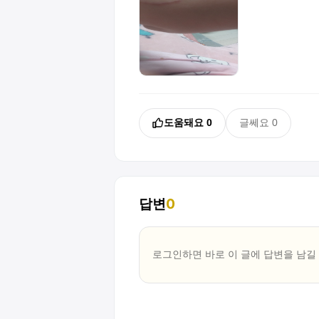
도움돼요
0
글쎄요
0
답변
0
로그인하면 바로 이 글에
답변
을 남길