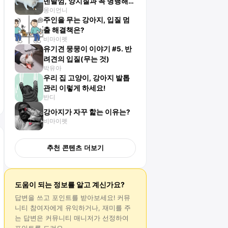
덴탈껌, 양치질과 꼭 병행해야
몽이언니
해요
주인을 무는 강아지, 입질 멈
출 해결책은?
비마이펫
유기견 뭉뭉이 이야기 #5. 반
려견의 입질(무는 것)
박유아
우리 집 고양이, 강아지 발톱
관리 이렇게 하세요!
반디
강아지가 자꾸 핥는 이유는?
비마이펫
추천 콘텐츠 더보기
도움이 되는 정보를 알고 계신가요?
답변
을 쓰고 포인트를 받아보세요! 커뮤
니티 참여자에게 유익하거나, 재미를 주
는
답변
은 커뮤니티 매니저가 선정하여