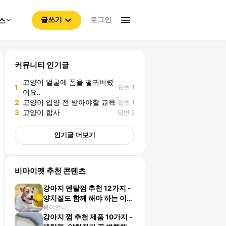
로그인
스
글쓰기
커뮤니티 인기글
고양이 얼굴에 폰을 떨궈버렸
답변 1
1
어요..
답변 1
2
고양이 입양 전 받아야할 교육
답변 2
3
고양이 합사
인기글 더보기
비마이펫 추천 콘텐츠
강아지 덴탈껌 추천 12가지 -
양치질도 함께 해야 하는 이유
몽이언니
는?
강아지 껌 추천 제품 10가지 -