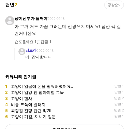
답변
2
공감순
냥이신부가 될꺼야
2022.02.13
아 그거 저도 가끔 그러는데 신경쓰지 마세요! 잠깐 렉 걸
린거니깐요
도움돼요
1
답글
1
님드라
2022.02.13
네! 감사합니다
커뮤니티 인기글
1
고양이 얼굴에 폰을 떨궈버렸어요..
답변 1
2
고양이 입양 전 받아야할 교육
답변 1
3
고양이 합사
답변 2
4
비숑 코쪽에 알러지
답변 1
5
외장칩 진행 관련 6/29
답변 2
6
고양이 기침, 재채기 질문
답변 1