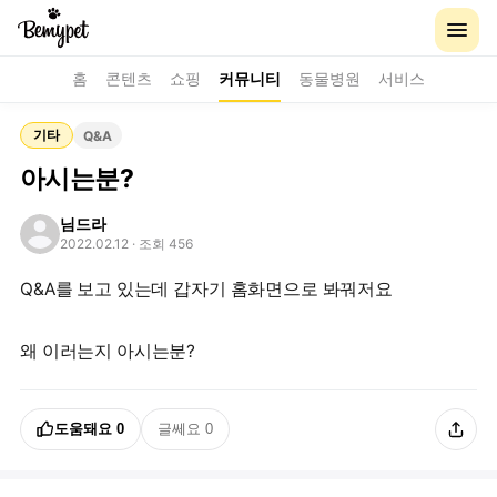
홈
콘텐츠
쇼핑
커뮤니티
동물병원
서비스
기타
Q&A
아시는분?
님드라
2022.02.12
· 조회 456
Q&A를 보고 있는데 갑자기 홈화면으로 봐꿔저요
왜 이러는지 아시는분?
도움돼요
0
글쎄요
0