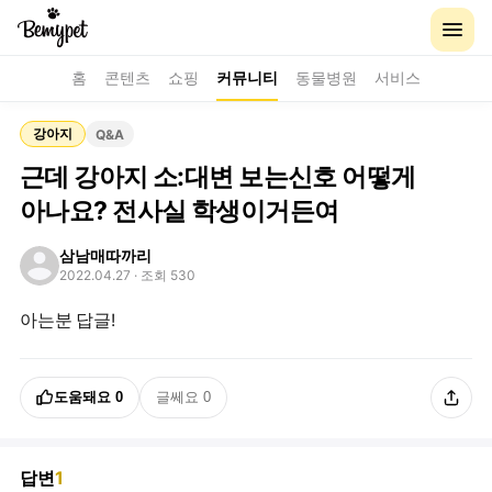
홈
콘텐츠
쇼핑
커뮤니티
동물병원
서비스
강아지
Q&A
근데 강아지 소:대변 보는신호 어떻게
아나요? 전사실 학생이거든여
삼남매따까리
2022.04.27
· 조회 530
아는분 답글!
도움돼요
0
글쎄요
0
답변
1