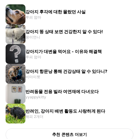
강아지 후각에 대한 몰랐던 사실
루피 엄마
강아지 똥 상태 보면 건강한지 알 수 있다!
몽이언니
강아지가 대변을 먹어요 - 이유와 해결책
루피 엄마
강아지 항문낭 통해 건강상태 알 수 있다니?
비마이펫
반려동물 전용 빌라 여연재에 다녀오다
yyappykitty
반려인, 강아지 배변 활동도 사랑하게 된다
해피 2개더
추천 콘텐츠 더보기