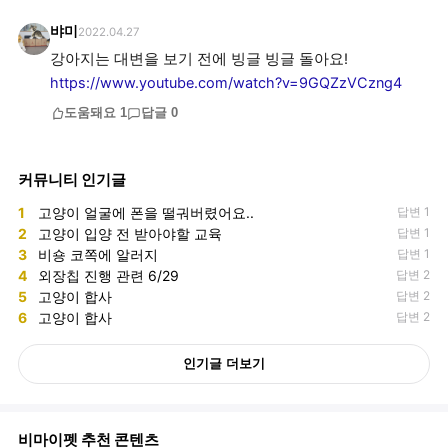
뱌미
2022.04.27
https://www.youtube.com/watch?v=9GQZzVCzng4
도움돼요
1
답글
0
커뮤니티 인기글
1
고양이 얼굴에 폰을 떨궈버렸어요..
답변 1
2
고양이 입양 전 받아야할 교육
답변 1
3
비숑 코쪽에 알러지
답변 1
4
외장칩 진행 관련 6/29
답변 2
5
고양이 합사
답변 2
6
고양이 합사
답변 2
인기글 더보기
비마이펫 추천 콘텐츠