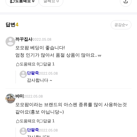
도움돼요
0
글쎄요
0
답변
4
공감순
까꾸집사
2022.05.08
모모팜 베딩이 좋습니다!
엄청 인기가 많아서 품절 상품이 많아요..ㅠ
도움돼요
0
답글
1
단팥죽
2022.05.08
감사합니다 ~
뱌미
2022.05.08
모모팜이라는 브랜드의 아스펜 종류를 많이 사용하는것
같아요(홍보 아닙니당~)
도움돼요
0
답글
1
단팥죽
2022.05.08