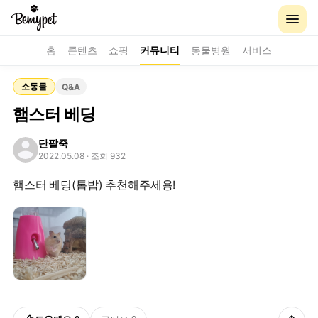
홈
콘텐츠
쇼핑
커뮤니티
동물병원
서비스
소동물
Q&A
햄스터 베딩
단팥죽
2022.05.08
· 조회 932
햄스터 베딩(톱밥) 추천해주세용!