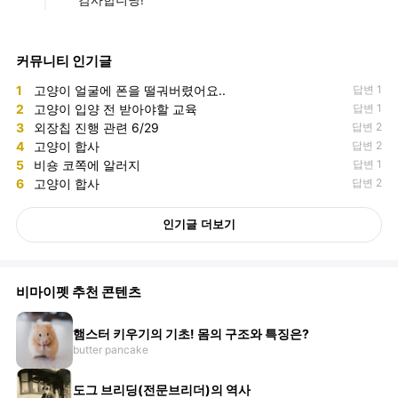
감사합니당!
커뮤니티 인기글
1
고양이 얼굴에 폰을 떨궈버렸어요..
답변 1
2
고양이 입양 전 받아야할 교육
답변 1
3
외장칩 진행 관련 6/29
답변 2
4
고양이 합사
답변 2
5
비숑 코쪽에 알러지
답변 1
6
고양이 합사
답변 2
인기글 더보기
비마이펫 추천 콘텐츠
햄스터 키우기의 기초! 몸의 구조와 특징은?
butter pancake
도그 브리딩(전문브리더)의 역사