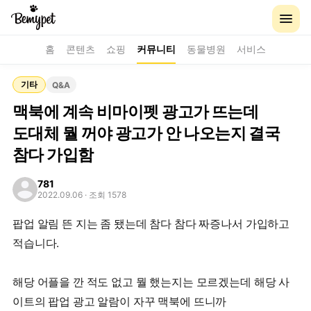
홈
콘텐츠
쇼핑
커뮤니티
동물병원
서비스
기타
Q&A
맥북에 계속 비마이펫 광고가 뜨는데
도대체 뭘 꺼야 광고가 안 나오는지 결국
참다 가입함
781
2022.09.06
· 조회 1578
팝업 알림 뜬 지는 좀 됐는데 참다 참다 짜증나서 가입하고
적습니다.
해당 어플을 깐 적도 없고 뭘 했는지는 모르겠는데 해당 사
이트의 팝업 광고 알람이 자꾸 맥북에 뜨니까