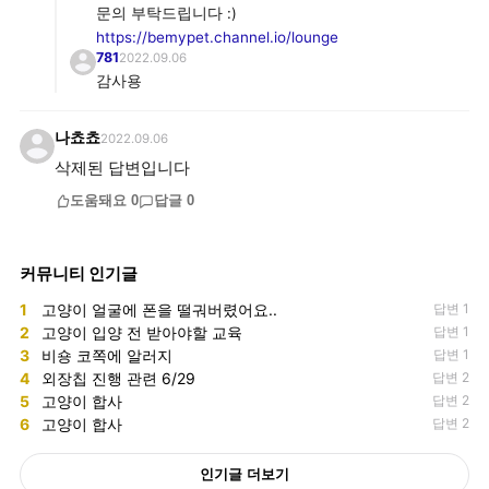
https://bemypet.channel.io/lounge
781
2022.09.06
감사용
나쵸쵸
2022.09.06
삭제된 답변입니다
도움돼요
0
답글
0
커뮤니티 인기글
1
고양이 얼굴에 폰을 떨궈버렸어요..
답변 1
2
고양이 입양 전 받아야할 교육
답변 1
3
비숑 코쪽에 알러지
답변 1
4
외장칩 진행 관련 6/29
답변 2
5
고양이 합사
답변 2
6
고양이 합사
답변 2
인기글 더보기