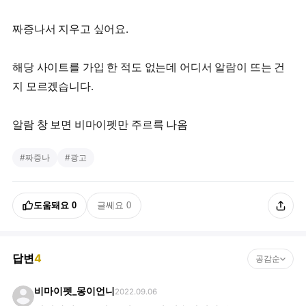
짜증나서 지우고 싶어요.
해당 사이트를 가입 한 적도 없는데 어디서 알람이 뜨는 건
지 모르겠습니다.
알람 창 보면 비마이펫만 주르륵 나옴
#
짜증나
#
광고
도움돼요
0
글쎄요
0
답변
4
공감순
비마이펫_몽이언니
2022.09.06