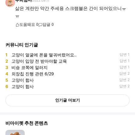
루피엄마
2022.09.11
삶은 계란만 약간 주세용 스크램블은 간이 되어있으니ㅠ
ㅠ
도움돼요
0
답글
0
커뮤니티 인기글
1
고양이 얼굴에 폰을 떨궈버렸어요..
답변 1
2
고양이 입양 전 받아야할 교육
답변 1
3
비숑 코쪽에 알러지
답변 1
4
외장칩 진행 관련 6/29
답변 2
5
고양이 합사
답변 2
6
고양이 합사
답변 2
인기글 더보기
비마이펫 추천 콘텐츠