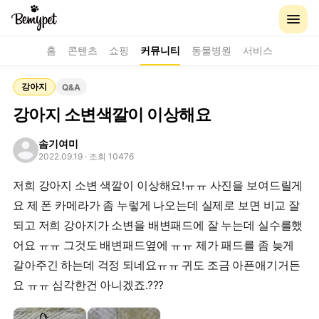
홈
콘텐츠
쇼핑
커뮤니티
동물병원
서비스
강아지
Q&A
강아지 소변색깔이 이상해요
솜기여미
2022.09.19
· 조회 10476
저희 강아지 소변 색깔이 이상해요!ㅠㅠ 사진을 보여드릴게
요 제 폰 카메라가 좀 누렇게 나오는데 실제로 보면 비교 잘
되고 저희 강아지가 소변을 배변패드에 잘 누는데 실수를했
어요 ㅠㅠ 그것도 배변패드옆에 ㅠㅠ 제가 패드를 좀 늦게
갈아주긴 하는데 걱정 되네요ㅠㅠ 귀도 조금 아픈애기거든
요 ㅠㅠ 심각한건 아니겠죠.???