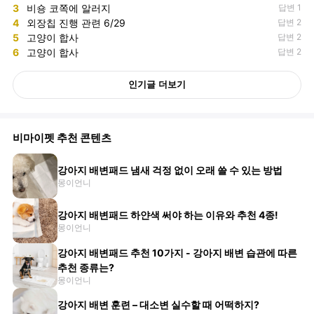
3
비숑 코쪽에 알러지
답변 1
4
외장칩 진행 관련 6/29
답변 2
5
고양이 합사
답변 2
6
고양이 합사
답변 2
인기글 더보기
비마이펫 추천 콘텐츠
강아지 배변패드 냄새 걱정 없이 오래 쓸 수 있는 방법
몽이언니
강아지 배변패드 하얀색 써야 하는 이유와 추천 4종!
몽이언니
강아지 배변패드 추천 10가지 - 강아지 배변 습관에 따른
추천 종류는?
몽이언니
강아지 배변 훈련 – 대소변 실수할 때 어떡하지?