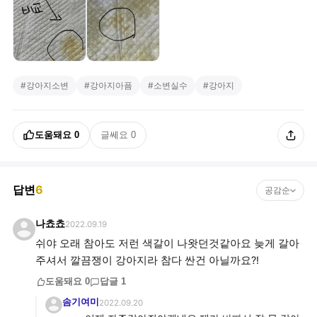
#
강아지소변
#
강아지아픔
#
소변실수
#
강아지
도움돼요
0
글쎄요
0
답변
6
공감순
나쵸쵸
2022.09.19
쉬야 오래 참아도 저런 색갈이 나왓던것같아요 늦게 갈아
주셔서 깔끔쟁이 강아지라 참다 싼건 아닐까요?!
도움돼요
0
답글
1
솜기여미
2022.09.20