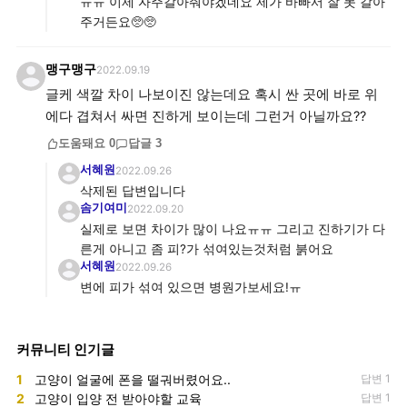
ㅠㅠ 이제 자주갈아줘야겠네요 제가 바빠서 잘 못 갈아
주거든요🥺🥺
맹구맹구
2022.09.19
글케 색깔 차이 나보이진 않는데요 혹시 싼 곳에 바로 위
에다 겹쳐서 싸면 진하게 보이는데 그런거 아닐까요??
도움돼요
0
답글
3
서혜원
2022.09.26
삭제된 답변입니다
솜기여미
2022.09.20
실제로 보면 차이가 많이 나요ㅠㅠ 그리고 진하기가 다
른게 아니고 좀 피?가 섞여있는것처럼 붉어요
서혜원
2022.09.26
변에 피가 섞여 있으면 병원가보세요!ㅠ
커뮤니티 인기글
1
고양이 얼굴에 폰을 떨궈버렸어요..
답변 1
2
고양이 입양 전 받아야할 교육
답변 1