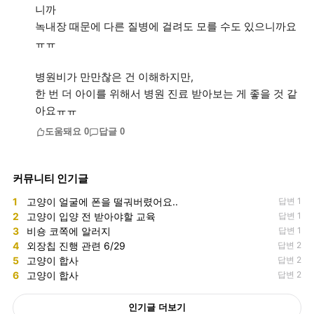
니까
녹내장 때문에 다른 질병에 걸려도 모를 수도 있으니까요
ㅠㅠ
병원비가 만만찮은 건 이해하지만,
한 번 더 아이를 위해서 병원 진료 받아보는 게 좋을 것 같
아요ㅠㅠ
도움돼요
0
답글
0
커뮤니티 인기글
1
고양이 얼굴에 폰을 떨궈버렸어요..
답변 1
2
고양이 입양 전 받아야할 교육
답변 1
3
비숑 코쪽에 알러지
답변 1
4
외장칩 진행 관련 6/29
답변 2
5
고양이 합사
답변 2
6
고양이 합사
답변 2
인기글 더보기