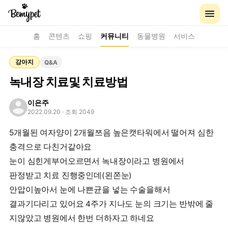
홈
콘텐츠
쇼핑
커뮤니티
동물병원
서비스
강아지
Q&A
녹내장 치료및 치료방법
이은주
2022.09.20
· 조회 2049
5개월된 여자양이 2개월쯔음 높은캣타워에서 떨어져 심한
충격으로 다친거같아요
눈이 심힌게부어오르면서 녹내장이라고 병원에서
판정받고 치료 진행중인데(왼쫀눈)
안압이높아서 눈에 나쁜균을 넣는 수술을해서
결과기다리고 있어요 4주가 지나도 눈의 크기는 반밖에 줄
지않았고 병원에서 한번 더하자고 하네요