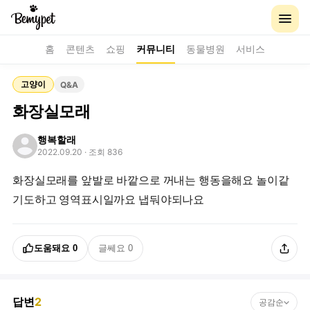
홈
콘텐츠
쇼핑
커뮤니티
동물병원
서비스
고양이
Q&A
화장실모래
행복할래
2022.09.20
· 조회 836
화장실모래를 앞발로 바깥으로 꺼내는 행동을해요 놀이같
기도하고 영역표시일까요 냅둬야되나요
도움돼요
0
글쎄요
0
답변
2
공감순