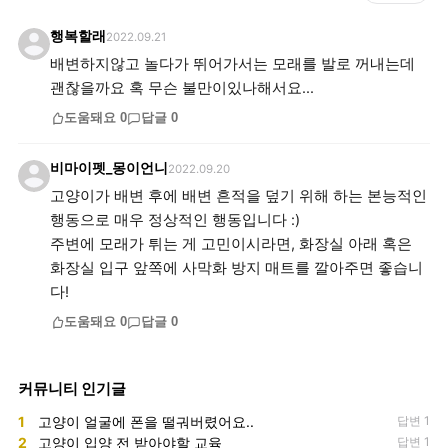
행복할래
2022.09.21
배변하지않고 놀다가 뛰어가서는 모래를 발로 꺼내는데
괜찮을까요 혹 무슨 불만이있나해서요...
도움돼요
0
답글
0
비마이펫_몽이언니
2022.09.20
고양이가 배변 후에 배변 흔적을 덮기 위해 하는 본능적인
행동으로 매우 정상적인 행동입니다 :)
주변에 모래가 튀는 게 고민이시라면, 화장실 아래 혹은
화장실 입구 앞쪽에 사막화 방지 매트를 깔아주면 좋습니
다!
도움돼요
0
답글
0
커뮤니티 인기글
1
고양이 얼굴에 폰을 떨궈버렸어요..
답변 1
2
고양이 입양 전 받아야할 교육
답변 1