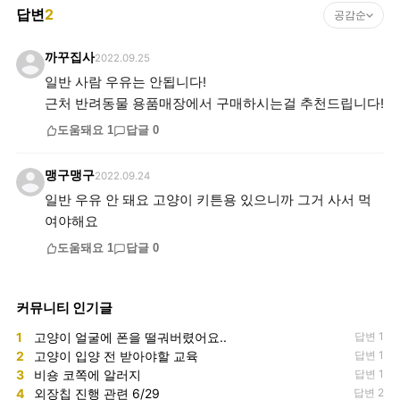
답변
2
공감순
까꾸집사
2022.09.25
일반 사람 우유는 안됩니다!
근처 반려동물 용품매장에서 구매하시는걸 추천드립니다!
도움돼요
1
답글
0
맹구맹구
2022.09.24
일반 우유 안 돼요 고양이 키튼용 있으니까 그거 사서 먹
여야해요
도움돼요
1
답글
0
커뮤니티 인기글
1
고양이 얼굴에 폰을 떨궈버렸어요..
답변 1
2
고양이 입양 전 받아야할 교육
답변 1
3
비숑 코쪽에 알러지
답변 1
4
외장칩 진행 관련 6/29
답변 2