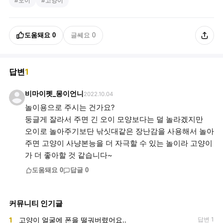
#
오이
#
고양이
도움돼요
0
글쎄요
0
답변
1
비마이펫_몽이언니
2022.10.04
놀이용으로 주시는 건가요?
둥글게 잘라서 주면 긴 오이 모양보다는 덜 놀라겠지만
오이로 놀아주기보단 낚싯대같은 장난감을 사용해서 놀아
주면 고양이 사냥본능을 더 자극할 수 있는 놀이라 고양이
가 더 좋아할 것 같습니다~
도움돼요
0
답글
0
커뮤니티 인기글
1
고양이 얼굴에 폰을 떨궈버렸어요..
답변 1