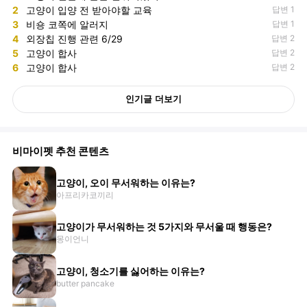
2
고양이 입양 전 받아야할 교육
답변 1
3
비숑 코쪽에 알러지
답변 1
4
외장칩 진행 관련 6/29
답변 2
5
고양이 합사
답변 2
6
고양이 합사
답변 2
인기글 더보기
비마이펫 추천 콘텐츠
고양이, 오이 무서워하는 이유는?
아프리카코끼리
고양이가 무서워하는 것 5가지와 무서울 때 행동은?
몽이언니
고양이, 청소기를 싫어하는 이유는?
butter pancake