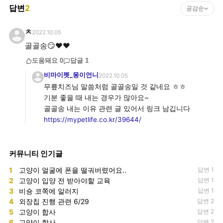
답변
2
공감순
ㅊ
2022.10.05
골골송😏❤️❤️
도움돼요
0
답글
1
비마이펫_몽이언니
2022.10.05
무릎치즈님 말씀처럼 골골송일 것 같네요 ㅎㅎ
기분 좋을 때 내는 경우가 많아요~
https://mypetlife.co.kr/39644/
커뮤니티 인기글
1
고양이 얼굴에 폰을 떨궈버렸어요..
답변 1
2
고양이 입양 전 받아야할 교육
답변 1
3
비숑 코쪽에 알러지
답변 1
4
외장칩 진행 관련 6/29
답변 2
5
고양이 합사
답변 2
6
고양이 합사
답변 2