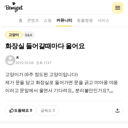
홈
콘텐츠
쇼핑
커뮤니티
동물병원
서비스
고양이
Q&A
화장실 들어갈때마다 울어요
ㅊ
2022.10.06
· 조회 1137
고양이가 (6주 정도된 고양이입니다)
제가 문을 닫고 화장실로 들어가면 문을 긁고 먀아옹 먀옹
이러고 문앞에서 울면서 기다려요,, 분리불안인가요?,,,,
도움돼요
0
글쎄요
0