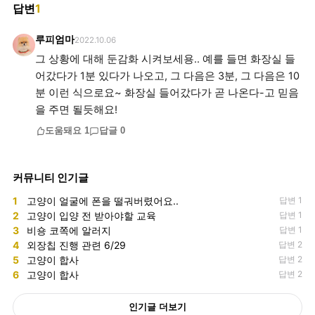
답변
1
루피엄마
2022.10.06
그 상황에 대해 둔감화 시켜보세용.. 예를 들면 화장실 들
어갔다가 1분 있다가 나오고, 그 다음은 3분, 그 다음은 10
분 이런 식으로요~ 화장실 들어갔다가 곧 나온다-고 믿음
을 주면 될듯해요!
도움돼요
1
답글
0
커뮤니티 인기글
1
고양이 얼굴에 폰을 떨궈버렸어요..
답변 1
2
고양이 입양 전 받아야할 교육
답변 1
3
비숑 코쪽에 알러지
답변 1
4
외장칩 진행 관련 6/29
답변 2
5
고양이 합사
답변 2
6
고양이 합사
답변 2
인기글 더보기