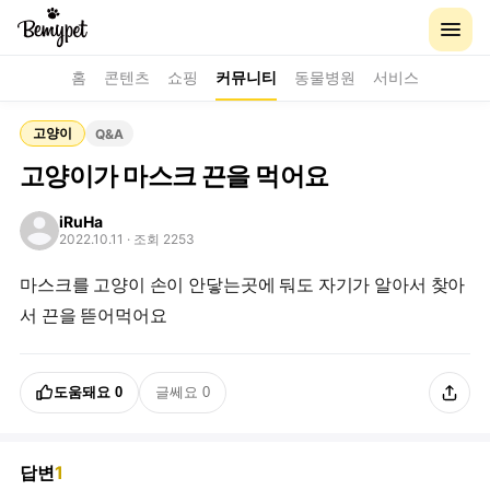
홈
콘텐츠
쇼핑
커뮤니티
동물병원
서비스
고양이
Q&A
고양이가 마스크 끈을 먹어요
iRuHa
2022.10.11
· 조회 2253
마스크를 고양이 손이 안닿는곳에 둬도 자기가 알아서 찾아
서 끈을 뜯어먹어요
도움돼요
0
글쎄요
0
답변
1