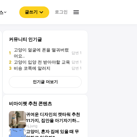
로그인
스
글쓰기
커뮤니티 인기글
고양이 얼굴에 폰을 떨궈버렸
답변 1
1
어요..
답변 1
2
고양이 입양 전 받아야할 교육
답변 1
3
비숑 코쪽에 알러지
인기글 더보기
비마이펫 추천 콘텐츠
귀여운 디자인의 캣타워 추천
11가지, 집안을 아기자기하게
hj.jung
꾸밀 수 있어요!
고양이, 혼자 집에 있을 때 무