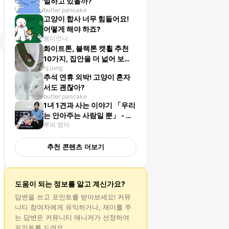
얼하고 있을까?
butter pancake
고양이 합사 너무 힘들어요!
어떻게 해야 하죠?
몽이언니
화이트톤, 블랙톤 캣휠 추천
10가지, 집안을 더 넓어 보이
hj.jung
게 해줘요!
추석 연휴 외박! 고양이 혼자
서도 괜찮아?
butter pancake
1녀 1견과 사는 이야기 「우리
는 안아주는 사람일 뿐」 - 김
루피 엄마
상아 작가 인터뷰
추천 콘텐츠 더보기
도움이 되는 정보를 알고 계신가요?
답변
을 쓰고 포인트를 받아보세요! 커뮤
니티 참여자에게 유익하거나, 재미를 주
는
답변
은 커뮤니티 매니저가 선정하여
포인트를 드려요.