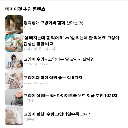
비마이펫 추천 콘텐츠
청각장애 고양이와 함께 산다는 것
Sally
'살 빠지는데 잘 먹어요' vs '살 찌는데 안 먹어요' 고양이
갑상선 질환 비교
비마이펫 두부매니저
고양이 수명 - 고양이는 몇 살까지 살까?
butter pancake
고양이와 함께 살면 좋은 점 6가지
butter pancake
고양이 살 빼는 법- 다이어트를 위한 제품 추천 10가지
콩이네
고양이 볼살, 수컷 고양이일수록 크다?
hj.jung