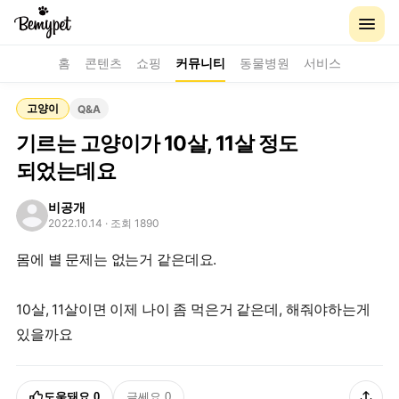
홈
콘텐츠
쇼핑
커뮤니티
동물병원
서비스
고양이
Q&A
기르는 고양이가 10살, 11살 정도
되었는데요
비공개
2022.10.14
· 조회 1890
몸에 별 문제는 없는거 같은데요.
10살, 11살이면 이제 나이 좀 먹은거 같은데, 해줘야하는게
있을까요
도움돼요
0
글쎄요
0