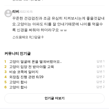
리버
2022.10.15
꾸준한 건강검진과 조금 유심히 지켜보시는게 좋을것같내
요.고양이는 아파도 티를 잘 안내기때문에 나이를 먹을수
록 신경을 써줘야 하더라구요 ㅠㅠ
도움돼요
0
답글
0
커뮤니티 인기글
1
고양이 얼굴에 폰을 떨궈버렸어요..
답변 1
2
고양이 입양 전 받아야할 교육
답변 1
3
비숑 코쪽에 알러지
답변 1
4
외장칩 진행 관련 6/29
답변 2
5
고양이 합사
답변 2
6
고양이 합사
답변 2
인기글 더보기