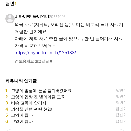
답변
1
비마이펫_몽이언니
2022.10.16
외국 사료(지위픽, 오리젠 등) 보다는 비교적 국내 사료가
저렴한 편이에요.
아래에 저희 사료 추천 글이 있으니, 한 번 들어가서 사료
https://mypetlife.co.kr/125183/
도움돼요
1
답글
0
커뮤니티 인기글
1
고양이 얼굴에 폰을 떨궈버렸어요..
답변 1
2
고양이 입양 전 받아야할 교육
답변 1
3
비숑 코쪽에 알러지
답변 1
4
외장칩 진행 관련 6/29
답변 2
5
고양이 합사
답변 2
6
고양이 합사
답변 2