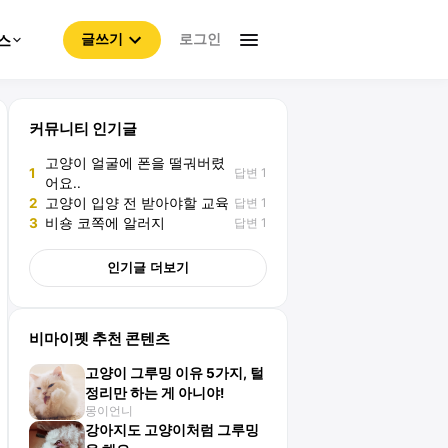
로그인
스
글쓰기
커뮤니티 인기글
고양이 얼굴에 폰을 떨궈버렸
답변 1
1
어요..
답변 1
2
고양이 입양 전 받아야할 교육
답변 1
3
비숑 코쪽에 알러지
인기글 더보기
비마이펫 추천 콘텐츠
고양이 그루밍 이유 5가지, 털
정리만 하는 게 아니야!
몽이언니
강아지도 고양이처럼 그루밍