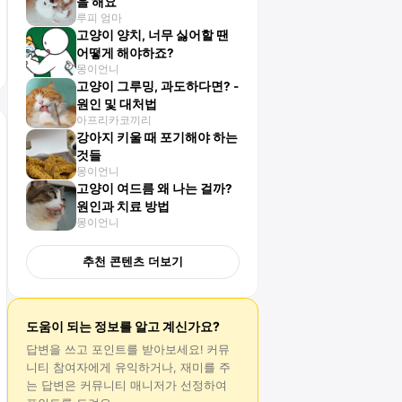
을 해요
루피 엄마
고양이 양치, 너무 싫어할 땐
어떻게 해야하죠?
몽이언니
고양이 그루밍, 과도하다면? -
원인 및 대처법
아프리카코끼리
강아지 키울 때 포기해야 하는
것들
몽이언니
고양이 여드름 왜 나는 걸까?
원인과 치료 방법
몽이언니
추천 콘텐츠 더보기
도움이 되는 정보를 알고 계신가요?
답변
을 쓰고 포인트를 받아보세요! 커뮤
니티 참여자에게 유익하거나, 재미를 주
는
답변
은 커뮤니티 매니저가 선정하여