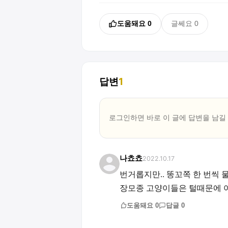
도움돼요
0
글쎄요
0
답변
1
로그인하면 바로 이 글에
답변
을 남길
나쵸쵸
2022.10.17
번거롭지만.. 똥꼬쪽 한 번씩 
장모종 고양이들은 털때문에 어
도움돼요
0
답글
0