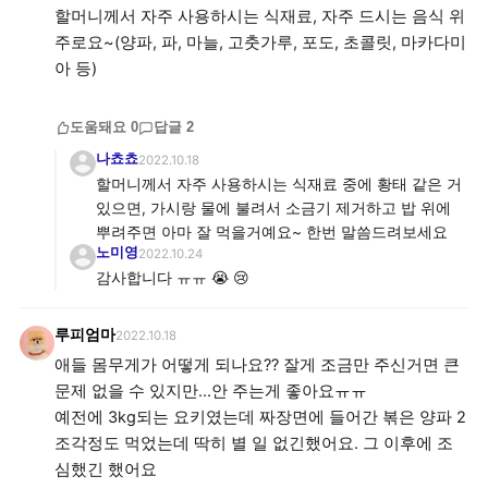
할머니께서 자주 사용하시는 식재료, 자주 드시는 음식 위
주로요~(양파, 파, 마늘, 고춧가루, 포도, 초콜릿, 마카다미
아 등)
도움돼요
0
답글
2
나쵸쵸
2022.10.18
할머니께서 자주 사용하시는 식재료 중에 황태 같은 거
있으면, 가시랑 물에 불려서 소금기 제거하고 밥 위에
뿌려주면 아마 잘 먹을거예요~ 한번 말씀드려보세요
노미영
2022.10.24
감사합니다 ㅠㅠ 😭 😢
루피엄마
2022.10.18
애들 몸무게가 어떻게 되나요?? 잘게 조금만 주신거면 큰
문제 없을 수 있지만...안 주는게 좋아요ㅠㅠ
예전에 3kg되는 요키였는데 짜장면에 들어간 볶은 양파 2
조각정도 먹었는데 딱히 별 일 없긴했어요. 그 이후에 조
심했긴 했어요