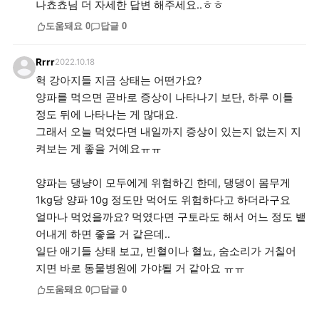
나쵸쵸님 더 자세한 답변 해주세요..ㅎㅎ
도움돼요
0
답글
0
Rrrr
2022.10.18
헉 강아지들 지금 상태는 어떤가요?
양파를 먹으면 곧바로 증상이 나타나기 보단, 하루 이틀
정도 뒤에 나타나는 게 많대요.
그래서 오늘 먹었다면 내일까지 증상이 있는지 없는지 지
켜보는 게 좋을 거예요ㅠㅠ
양파는 댕냥이 모두에게 위험하긴 한데, 댕댕이 몸무게
1kg당 양파 10g 정도만 먹어도 위험하다고 하더라구요
얼마나 먹었을까요? 먹였다면 구토라도 해서 어느 정도 뱉
어내게 하면 좋을 거 같은데..
일단 애기들 상태 보고, 빈혈이나 혈뇨, 숨소리가 거칠어
지면 바로 동물병원에 가야될 거 같아요 ㅠㅠ
도움돼요
0
답글
0