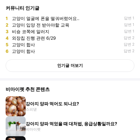
커뮤니티 인기글
1
고양이 얼굴에 폰을 떨궈버렸어요..
답변 1
2
고양이 입양 전 받아야할 교육
답변 1
3
비숑 코쪽에 알러지
답변 1
4
외장칩 진행 관련 6/29
답변 2
5
고양이 합사
답변 2
6
고양이 합사
답변 2
인기글 더보기
비마이펫 추천 콘텐츠
강아지 양파 먹어도 되나요?
스피댇
강아지 양파 먹었을 때 대처법, 응급상황일까요?
비마이펫