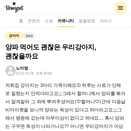
홈
콘텐츠
쇼핑
커뮤니티
동물병원
서비스
강아지
Q&A
양파 먹어도 괜찮은 우리강아지,
괜찮을까요
노미영
2022.10.18
· 조회 8760
저희집 강아지는 3마리 가족이예요:D 하루는 사료가 단체
로 질렸는지 안먹더라고요;;;그래서 할머니께서 양파를 볶아
서 잘게잘라 그 위에 뿌려주셨어요(♡할머니♡)근데 다음날
비마이펫을 보니까 양파는 독성이 있다고 하더라고요;;;;그
래서 병원에 갔는데 아무이상이 없다고 하네요.... 혹시 양파
는 구우면 독성이 나라가나요?? 아니면 우리강아지가 이상