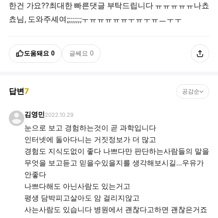
한건 가요??최대한 빠른댓글 부탁드립니다 ㅠㅠㅠㅠㅠ나쵸
쵸님, 도와주셰여;;;;;;;;ㅜㅠㅠㅠㅠㅠㅜㅠㅜㅠㅡㅜㅜ
도움돼요
0
글쎄요
0
답변
7
공감순
김영민
2022.10.29
눈으로 보고 경험하는것이 곧 과학입니다
인터넷에 돌아다니는 거짓정보가 더 많고
경험도 지식도없이 좋다 나쁘다만 판단하는사람들의 말을
무엇을 보고듣고 믿을수있을지를 생각해보시길...우유가
안좋다
나쁘다해도 아닌사람도 있는거고
평생 담박피고살아도 암 걸리지않고
사는사람도 있습니다 병원에서 괜찮다고하면 괜찮은거죠