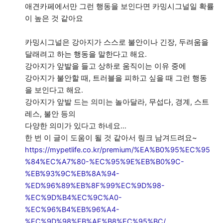
애견카페에서만 그런 행동을 보인다면 카밍시그널일 확률
이 높은 것 같아요
카밍시그널은 강아지가 스스로 불안이나 긴장, 두려움을
달래려고 하는 행동을 말한다고 해요.
강아지가 앞발을 들고 상하로 움직이는 이유 중에
강아지가 불안할 때, 트러블을 피하고 싶을 때 그런 행동
을 보인다고 해요.
강아지가 앞발 드는 의미는 놀아달라, 무섭다, 경계, 스트
레스, 불안 등의
다양한 의미가 있다고 하네요...
https://mypetlife.co.kr/premium/%EA%B0%95%EC%95
%84%EC%A7%80-%EC%95%9E%EB%B0%9C-
%EB%93%9C%EB%8A%94-
%ED%96%89%EB%8F%99%EC%9D%98-
%EC%9D%B4%EC%9C%A0-
%EC%96%B4%EB%96%A4-
%EC%9D%98%EB%AF%B8%EC%95%BC/