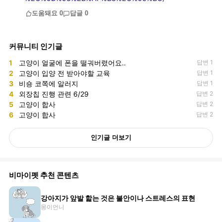
도움돼요
0
답글
0
커뮤니티 인기글
1
고양이 얼굴에 폰을 떨궈버렸어요..
답변 1
2
고양이 입양 전 받아야할 교육
답변 1
3
비숑 코쪽에 알러지
답변 1
4
외장칩 진행 관련 6/29
답변 2
5
고양이 합사
답변 2
6
고양이 합사
답변 2
인기글 더보기
비마이펫 추천 콘텐츠
강아지가 앞발 핥는 것은 불안이나 스트레스의 표현
몽이언니