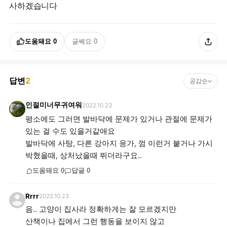
사하겠습니다
도움돼요
0
글쎄요
0
답변
2
공감순
인절미너무귀여워
2022.10.23
평소에도 그러면 발바닥에 문제가 있거나 관절에 문제가
있는 걸 수도 있을거같애요
발바닥에 사탕, 다른 강아지 응가, 껌 이런거 붙거나 가시
박혔을때, 상처났을때 뛰더라구요..
도움돼요
0
답글
0
Rrrr
2022.10.23
음.. 고양이 집사라 정확하게는 잘 모르겠지만
산책이나 집에서 그런 행동을 보이지 않고