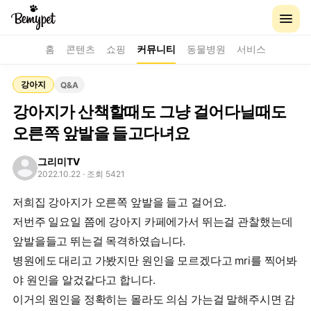
홈
콘텐츠
쇼핑
커뮤니티
동물병원
서비스
강아지
Q&A
강아지가 산책할때도 그냥 걸어다닐때도
오른쪽 앞발을 들고다녀요
그리미TV
2022.10.22
· 조회 5421
저희집 강아지가 오른쪽 앞발을 들고 걸어요.
저번주 일요일 쯤에 강아지 카페에가서 뛰는걸 관찰했는데
앞발을들고 뛰는걸 목격하였습니다.
병원에도 대리고 가봤지만 원인을 모르겠다고 mri를 찍어봐
야 원인을 알겄같다고 합니다.
이거의 원인을 정확히는 몰라도 의심 가는걸 말해주시면 감