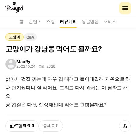
홈
콘텐츠
쇼핑
커뮤니티
동물병원
서비스
고양이
Q&A
고양이가 강낭콩 먹어도 될까요?
MaaRy
2022.10.24
· 조회 2328
삶아서 껍질 까는데 자꾸 입 대려고 들이대길래 저쪽으로 하
나 던져줬더니 잘 먹어요. 그리고 다시 와서는 더 달라고 해
요.
콩 껍질은 다 벗긴 상태인데 먹어도 괜찮을까요?
도움돼요
0
글쎄요
0