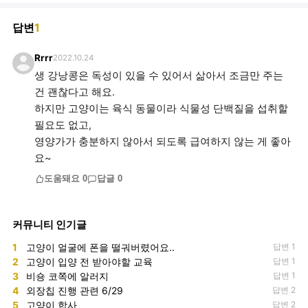
답변
1
Rrrr
2022.10.24
생 강낭콩은 독성이 있을 수 있어서 삶아서 조금만 주는
건 괜찮다고 해요.
하지만 고양이는 육식 동물이라 식물성 단백질을 섭취할
필요도 없고,
영양가가 충분하지 않아서 되도록 급여하지 않는 게 좋아
요~
도움돼요
0
답글
0
커뮤니티 인기글
1
고양이 얼굴에 폰을 떨궈버렸어요..
답변 1
2
고양이 입양 전 받아야할 교육
답변 1
3
비숑 코쪽에 알러지
답변 1
4
외장칩 진행 관련 6/29
답변 2
5
고양이 합사
답변 2