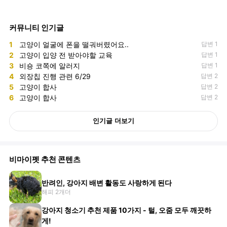
커뮤니티 인기글
1
고양이 얼굴에 폰을 떨궈버렸어요..
답변 1
2
고양이 입양 전 받아야할 교육
답변 1
3
비숑 코쪽에 알러지
답변 1
4
외장칩 진행 관련 6/29
답변 2
5
고양이 합사
답변 2
6
고양이 합사
답변 2
인기글 더보기
비마이펫 추천 콘텐츠
반려인, 강아지 배변 활동도 사랑하게 된다
해피 2개더
강아지 청소기 추천 제품 10가지 - 털, 오줌 모두 깨끗하
게!