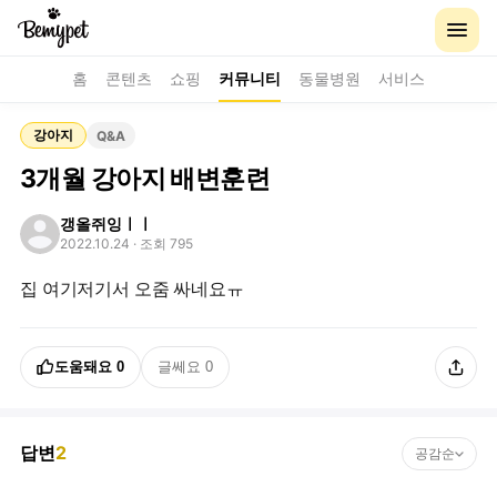
홈
콘텐츠
쇼핑
커뮤니티
동물병원
서비스
강아지
Q&A
3개월 강아지 배변훈련
갱올쥐잉ㅣㅣ
2022.10.24
· 조회 795
집 여기저기서 오줌 싸네요ㅠ
도움돼요
0
글쎄요
0
답변
2
공감순