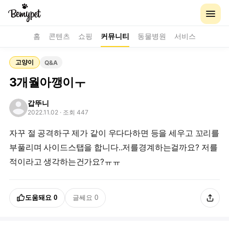
홈
콘텐츠
쇼핑
커뮤니티
동물병원
서비스
고양이
Q&A
3개월아깽이ㅜ
갑뚜니
2022.11.02
· 조회 447
자꾸 절 공격하구 제가 같이 우다다하면 등을 세우고 꼬리를
부풀리며 사이드스탭을 합니다..저를경계하는걸까요? 저를
적이라고 생각하는건가요?ㅠㅠ
도움돼요
0
글쎄요
0