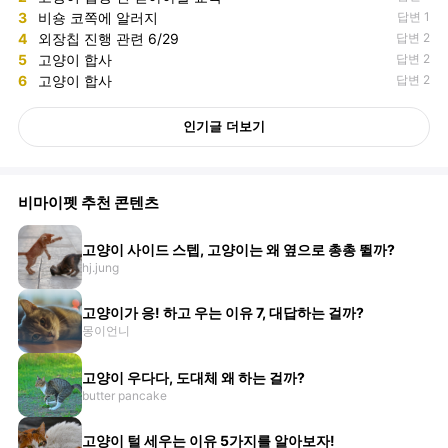
3
비숑 코쪽에 알러지
답변 1
4
외장칩 진행 관련 6/29
답변 2
5
고양이 합사
답변 2
6
고양이 합사
답변 2
인기글 더보기
비마이펫 추천 콘텐츠
고양이 사이드 스텝, 고양이는 왜 옆으로 총총 뛸까?
hj.jung
고양이가 응! 하고 우는 이유 7, 대답하는 걸까?
몽이언니
고양이 우다다, 도대체 왜 하는 걸까?
butter pancake
고양이 털 세우는 이유 5가지를 알아보자!