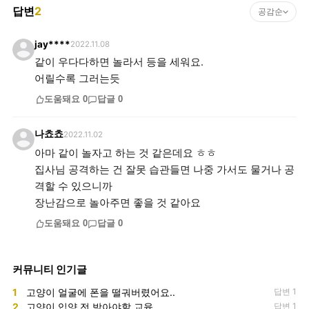
답변
2
공감순
jay****
2022.11.08
같이 우다다하면 놀라서 등을 세워요.
어릴수록 그러는듯
도움돼요
0
답글
0
나쵸쵸
2022.11.02
아마 같이 놀자고 하는 것 같은데요 ㅎㅎ
집사님 공격하는 건 잘못 습관들면 나중 가서도 물거나 공
격할 수 있으니까
장난감으로 놀아주면 좋을 것 같아요
도움돼요
0
답글
0
커뮤니티 인기글
1
고양이 얼굴에 폰을 떨궈버렸어요..
답변 1
2
고양이 입양 전 받아야할 교육
답변 1