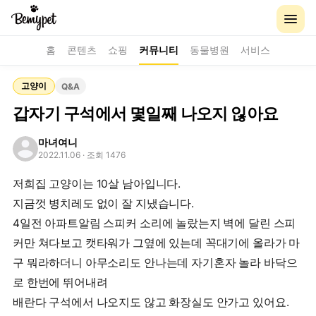
홈
콘텐츠
쇼핑
커뮤니티
동물병원
서비스
고양이
Q&A
갑자기 구석에서 몇일째 나오지 읺아요
마녀여니
2022.11.06
· 조회 1476
저희집 고양이는 10살 남아입니다.
지금껏 병치레도 없이 잘 지냈습니다.
4일전 아파트알림 스피커 소리에 놀랐는지 벽에 달린 스피
커만 쳐다보고 캣타워가 그옆에 있는데 꼭대기에 올라가 마
구 뭐라하더니 아무소리도 안나는데 자기혼자 놀라 바닥으
로 한번에 뛰어내려
배란다 구석에서 나오지도 않고 화장실도 안가고 있어요.