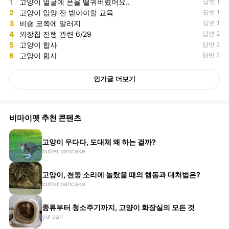
1
고양이 얼굴에 폰을 떨궈버렸어요..
답변 1
2
고양이 입양 전 받아야할 교육
답변 1
3
비숑 코쪽에 알러지
답변 1
4
외장칩 진행 관련 6/29
답변 2
5
고양이 합사
답변 2
6
고양이 합사
답변 2
인기글 더보기
비마이펫 추천 콘텐츠
고양이 우다다, 도대체 왜 하는 걸까?
butter pancake
고양이, 천둥 소리에 놀랐을 때의 행동과 대처법은?
butter pancake
종류부터 청소주기까지, 고양이 화장실의 모든 것
yul earl